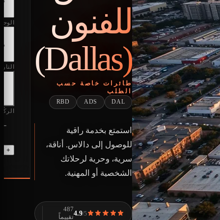
للفنون
الوجه
(Dallas)
التاري
طائرات خاصة حسب
الطلب
RBD
ADS
DAL
الركّا
−
استمتع بخدمة راقية
للوصول إلى دالاس. أناقة،
+ إض
سرية، وحرية لرحلاتك
الشخصية أو المهنية.
487
4.9
/5
تقييماً