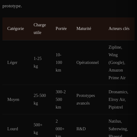
prototype.
Charge
Catégorie
Portée
Maturité
Acteurs clés
utile
Zipline,
10-
Wing
1-25
Léger
100
Opérationnel
(Google),
kg
km
Amazon
Prime Air
300-2
Dronamics,
25-500
Prototypes
Moyen
500
Elroy Air,
kg
avancés
km
Pipistrel
2
Natilus,
500+
Lourd
000+
R&D
Sabrewing,
kg
km
Rhaegal