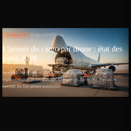
29 Mar 2026
9 min
TENDANCE
L'avenir du cargo par drone : état des
lieux 2026
Le cargo par drone en 2026 : acteurs majeurs, technologies,
réglementation et cas d'usage. Dronamics, Elroy Air, Zipline et
l'avenir du fret aérien autonome.