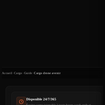
Accueil
›
Cargo
›
Guide
›
Cargo drone avenir
Disponible 24/7/365
Équipe cargo joignable à toute heure, week-ends et