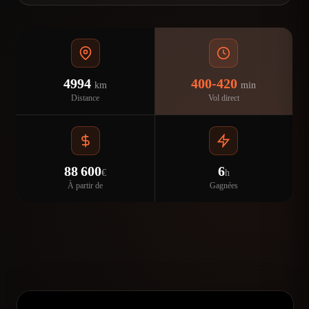
4994
400-420
km
min
Distance
Vol direct
88 600
6
€
h
À partir de
Gagnées