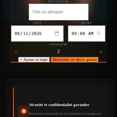
DESTINATION
DATE
HEURE
PASSAGERS
−
+
+ Ajouter un trajet
Demander un devis gratuit
Sécurité et confidentialité garanties
Protection maximale de vos données et voyages en