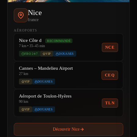
Nice
france
AÉROPORTS
Nice Côte d
RECOMMANDÉ
7 km • 35–45 min
NCE
FBO 24/7
VIP
DOUANES
Cannes – Mandelieu Airport
27 km
CEQ
VIP
DOUANES
Aéroport de Toulon-Hyères
90 km
TLN
VIP
DOUANES
Découvrir Nice