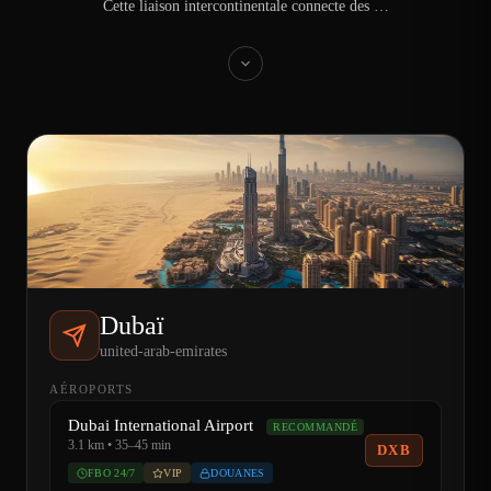
Cette liaison intercontinentale connecte des …
Dubaï
united-arab-emirates
AÉROPORTS
Dubai International Airport
RECOMMANDÉ
3.1 km • 35–45 min
DXB
FBO 24/7
VIP
DOUANES