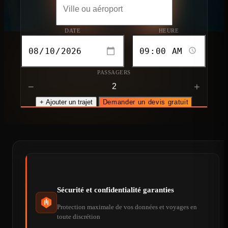
DATE
HEURE
PASSAGERS
−
+
+ Ajouter un trajet
Demander un devis gratuit
Sécurité et confidentialité garanties
Protection maximale de vos données et voyages en
toute discrétion