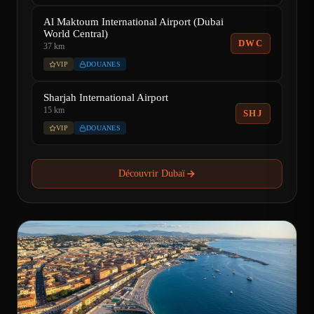
Al Maktoum International Airport (Dubai
World Central)
DWC
37 km
VIP
DOUANES
Sharjah International Airport
15 km
SHJ
VIP
DOUANES
Découvrir Dubaï