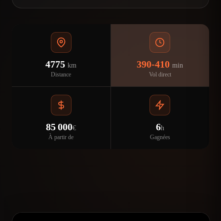
4775
390-410
km
min
Distance
Vol direct
85 000
6
€
h
À partir de
Gagnées