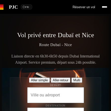
PJC
Réserver un vol
FR
Vol privé entre Dubaï et Nice
Route Dubaï - Nice
Liaison directe en 6h30-6h50 depuis Dubai International
Airport. Service premium, départ sous 24h possible.
Aller simple
Aller-retour
Multi
DÉPART
DESTINATION