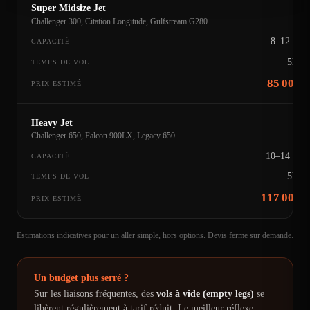
Super Midsize Jet
Challenger 300, Citation Longitude, Gulfstream G280
8–12 pax
5h54
85 000€
Heavy Jet
Challenger 650, Falcon 900LX, Legacy 650
10–14 pax
5h55
117 000€
Estimations indicatives pour un aller simple, hors options. Devis ferme sur demande.
Un budget plus serré ?
Sur les liaisons fréquentes, des
vols à vide (empty legs)
se
libèrent régulièrement à tarif réduit. Le meilleur réflexe :