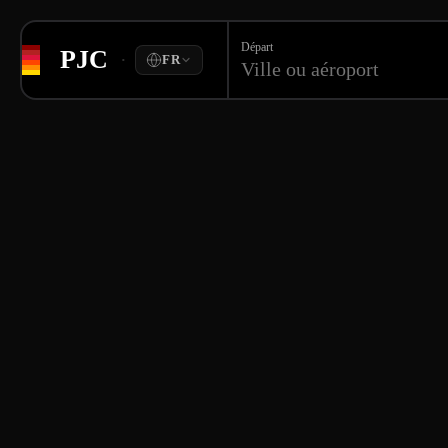
Départ
PJC
·
FR
Ville ou aéroport