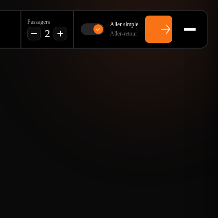
Passagers
Aller simple
2
Aller-retour