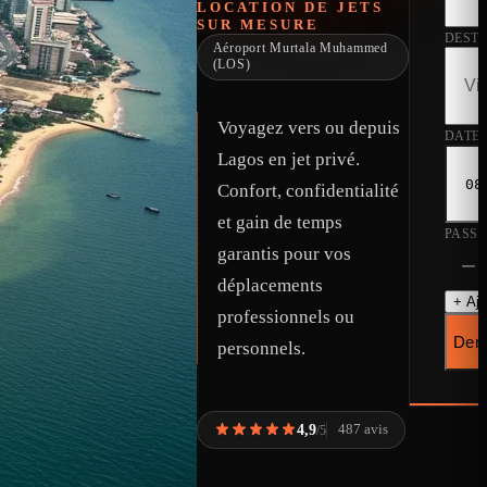
LOCATION DE JETS
SUR MESURE
DEST
Aéroport Murtala Muhammed
(LOS)
Voyagez vers ou depuis
DATE
Lagos en jet privé.
Confort, confidentialité
et gain de temps
PASS
garantis pour vos
−
déplacements
+ Ajo
professionnels ou
Dema
personnels.
4,9
487 avis
/5