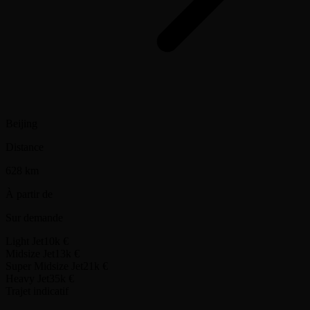
Départ de la ville
0h47
Shenyang