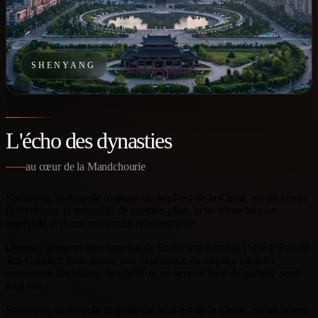
SHENYANG
L'écho des dynasties
au cœur de la Mandchourie
Shenyang, métropole majeure du nord-est de la Chine, est un centre
économique et industriel de premier plan, riche d'une histoire
impériale et d'une modernité effervescente.
Depuis l'aéroport international de Shenyang Taoxian (SHE), Private
Jets Connect vous assure une expérience de voyage inégalée,
combinant discrétion, flexibilité et un service haut de gamme pour
tous vos…
Shenyang, métropole majeure du nord-est de la Chine, est un centre