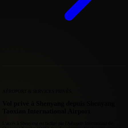
À partir de
Sur demande
Light Jet
14k €
Midsize Jet
17k €
Super Midsize Jet
23k €
Heavy Jet
37k €
Trajet indicatif
Light
Midsize
Super
Heavy
Route
Distance
Jet
6-8
Jet
7-9
Midsize Jet
Jet
10-
pax
pax
8-12 pax
14 pax
Shenyang
→
À partir
À partir
À partir
À partir
1159 km
Nanjing
1h27
de
15k €
de
20k €
de
26k €
de
38k €
Shenyang
→
À partir
À partir
À partir
À partir
1567 km
Tokyo
1h58
de
20k €
de
25k €
de
33k €
de
46k €
Shenyang
→
À partir
À partir
À partir
À partir
1572 km
Yokohama
1h58
de
20k €
de
25k €
de
33k €
de
46k €
Shenyang
→
À partir
À partir
À partir
À partir
1872 km
Taipei
2h20
de
23k €
de
28k €
de
38k €
de
52k €
Shenyang
→
À partir
À partir
À partir
À partir
3501 km
Cebu City
4h23
de
39k €
de
48k €
de
64k €
de
89k €