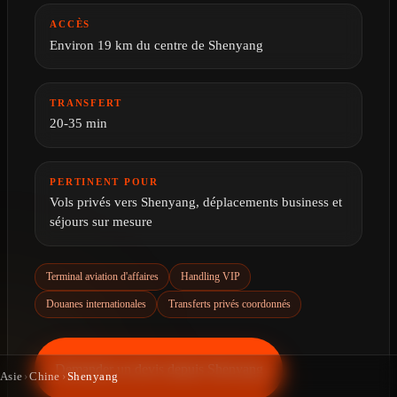
AÉROPORT & SERVICES PRIVÉS
Vol privé à Shenyang depuis Shenyang
Taoxian International Airport
L'accès à Shenyang est facilité par l'Aéroport International de
Shenyang Taoxian (SHE), l'un des aéroports les plus importants du
nord-est de la Chine. Cet aéroport moderne est parfaitement équipé
Asie
›
Chine
›
Shenyang
pour accueillir des vols privés, offrant des services dédiés aux