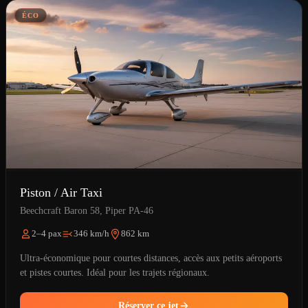
ÉCO
Piston / Air Taxi
Beechcraft Baron 58, Piper PA-46
2–4 pax
346 km/h
862 km
Ultra-économique pour courtes distances, accès aux petits aéroports
et pistes courtes. Idéal pour les trajets régionaux.
Réserver ce jet