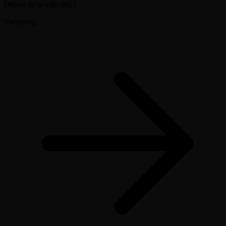
Beijing
Distance
628 km
À partir de
Sur demande
Light Jet
10k €
Midsize Jet
13k €
Super Midsize Jet
21k €
Heavy Jet
35k €
Trajet indicatif
Départ de la ville
0h52