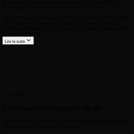
économique et industriel de premier plan, riche d’une histoire
impériale et d’une modernité effervescente.
Depuis l’aéroport international de Shenyang Taoxian (SHE), Private
Jets Connect vous assure une expérience de voyage inégalée,
combinant discrétion, flexibilité et un service haut de gamme pour
tous vos déplacements.
Lire la suite
Notre flotte
Choisissez votre catégorie de jet
Du très léger au long-courrier, nous accédons à toutes les catégories
d'appareils pour répondre à vos besoins.