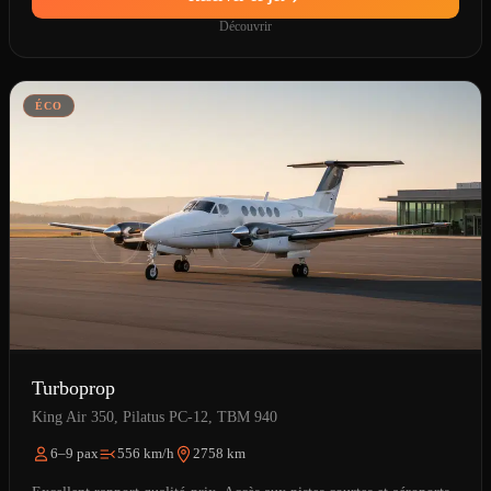
Découvrir
ÉCO
Turboprop
King Air 350, Pilatus PC-12, TBM 940
6–9 pax
556 km/h
2758 km