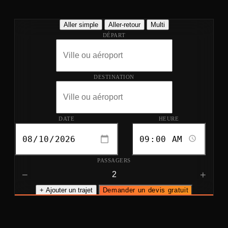
Aller simple
Aller-retour
Multi
DÉPART
DESTINATION
DATE
HEURE
PASSAGERS
−
+
+ Ajouter un trajet
Demander un devis gratuit