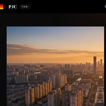
PJC
FR