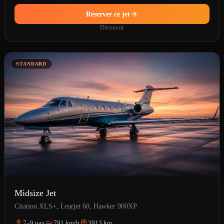
Réserver ce jet
Découvrir
STANDARD
Midsize Jet
Citation XLS+, Learjet 60, Hawker 900XP
7–9 pax
791 km/h
3913 km