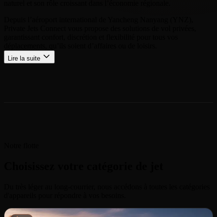
naturel et son rôle croissant dans l’économie régionale.
Depuis l’aéroport international de Yancheng Nanyang (YNZ),
Private Jets Connect vous propose des solutions de vol privées,
garantissant confort, discrétion et flexibilité pour tous vos
déplacements, qu’ils soient d’affaires ou de loisirs.
Lire la suite
Notre flotte
Choisissez votre catégorie de jet
Du très léger au long-courrier, nous accédons à toutes les catégories
d'appareils pour répondre à vos besoins.