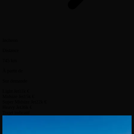
Incheon
Distance
745 km
À partir de
Sur demande
Light Jet
11k €
Midsize Jet
15k €
Super Midsize Jet
22k €
Heavy Jet
36k €
Trajet indicatif