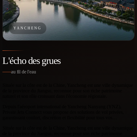
YANCHENG
L'écho des grues
au fil de l'eau
Située sur la côte est de la Chine, Yancheng est une ville dynamique
de la province du Jiangsu, reconnue pour son riche patrimoine
naturel et son rôle croissant dans l'économie régionale.
Depuis l'aéroport international de Yancheng Nanyang (YNZ),
Private Jets Connect vous propose des solutions de vol privées,
garantissant confort, discrétion et flexibilité pour tous vos…
Située sur la côte est de la Chine, Yancheng est une ville dynamique
de la province du Jiangsu, reconnue pour son riche patrimoine