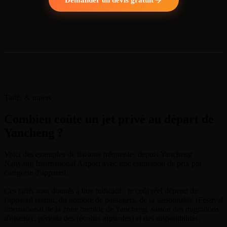
Tarifs & trajets
Combien coûte un jet privé au départ de
Yancheng ?
Voici des exemples de liaisons fréquentes depuis Yancheng
Nanyang International Airport avec une estimation de prix par
catégorie d'appareil.
Ces tarifs sont donnés à titre indicatif : le coût réel dépend de
l'appareil retenu, du nombre de passagers, de la saisonnalité (Festival
international de la zone humide de Yancheng, saison des migrations
d'oiseaux, période des récoltes agricoles) et des disponibilités.