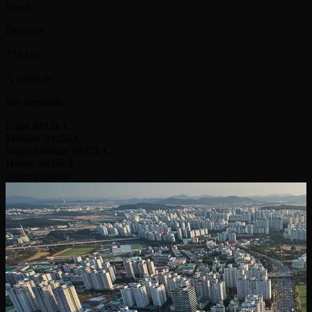
Seoul
Distance
776 km
À partir de
Sur demande
Light Jet
12k €
Midsize Jet
15k €
Super Midsize Jet
22k €
Heavy Jet
36k €
Trajet indicatif