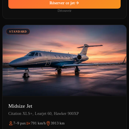
Réserver ce jet
Découvrir
STANDARD
Midsize Jet
Citation XLS+, Learjet 60, Hawker 900XP
7–9 pax
791 km/h
3913 km