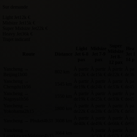
Sur demande
Light Jet
12k €
Midsize Jet
15k €
Super Midsize Jet
22k €
Heavy Jet
36k €
Trajet indicatif
Super
Light
Midsize
Heav
Midsize
Route
Distance
Jet
6-8
Jet
7-9
Jet
1
Jet
8-
pax
pax
14 p
12 pax
Yancheng
→
À partir
À partir
À partir
À part
802 km
Beijing
1h00
de
12k €
de
15k €
de
22k €
de
36k
Yancheng
→
À partir
À partir
À partir
À part
1545 km
Chengdu
1h56
de
19k €
de
24k €
de
33k €
de
45k
Yancheng
→
À partir
À partir
À partir
À part
1550 km
Nagoya
1h56
de
19k €
de
25k €
de
33k €
de
45k
Yancheng
→
À partir
À partir
À partir
À part
1800 km
Yokohama
2h15
de
22k €
de
28k €
de
37k €
de
51k
À partir
À partir
À partir
À part
Yancheng
→
Phuket
4h31
3608 km
de
40k €
de
49k €
de
66k €
de
91k
Yancheng
→
À partir
À partir
À part
3664 km
—
LangkawienMalaisie
4h35
de
50k €
de
67k €
de
92k