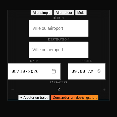
Aller simple
Aller-retour
Multi
DÉPART
DESTINATION
DATE
HEURE
PASSAGERS
−
+
+ Ajouter un trajet
Demander un devis gratuit