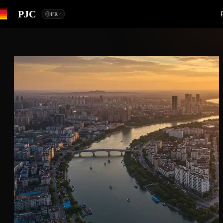
PJC
FR