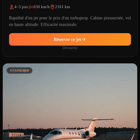
4–5 pax
630 km/h
2161 km
Rapidité d'un jet pour le prix d'un turboprop. Cabine pressurisée, vol
en haute altitude. Efficacité maximale.
Réserver ce jet
Découvrir
STANDARD