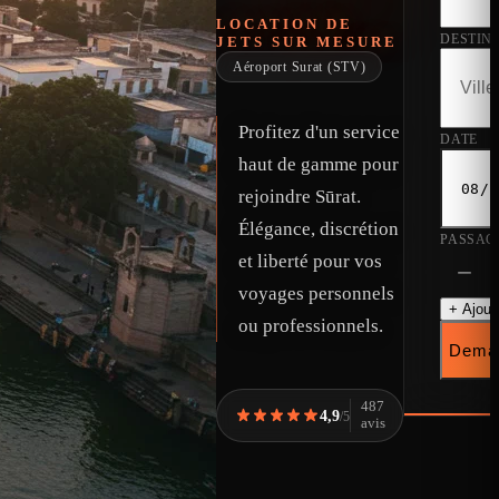
LOCATION DE
DESTIN
JETS SUR MESURE
Aéroport Surat (STV)
Profitez d'un service
DATE
haut de gamme pour
rejoindre Sūrat.
Élégance, discrétion
PASSAG
et liberté pour vos
−
voyages personnels
+ Ajoute
ou professionnels.
Deman
487
4,9
/5
avis