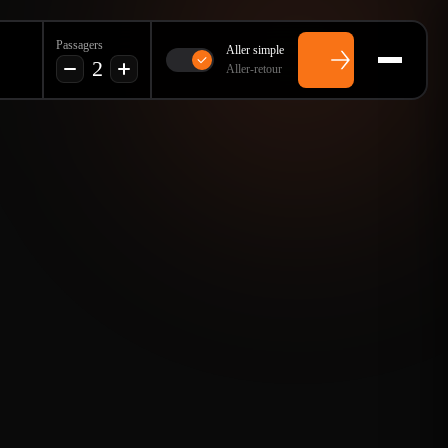
Passagers
Aller simple
2
Aller-retour