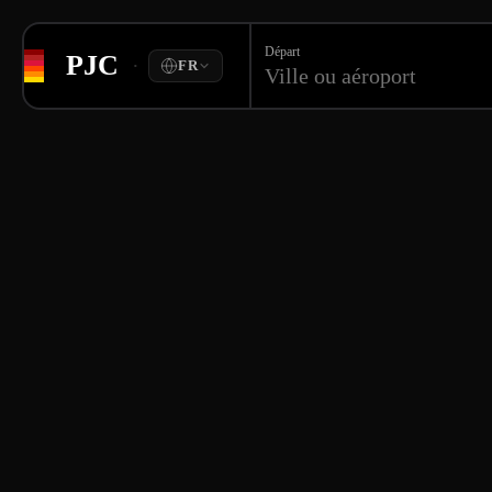
Départ
PJC
·
FR
Ville ou aéroport