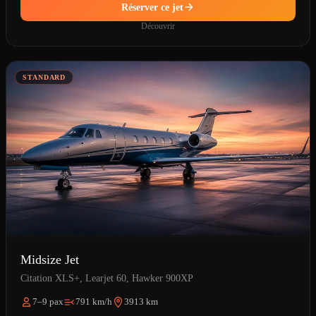
Réserver ce jet
Découvrir
STANDARD
Midsize Jet
Citation XLS+, Learjet 60, Hawker 900XP
7–9 pax
791 km/h
3913 km