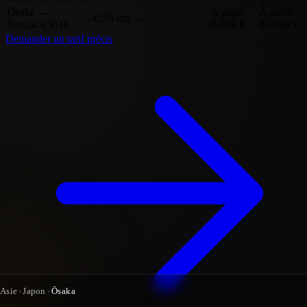
Ōsaka
→
À partir
À partir
4210 km
—
—
Bangkok
5h16
de
76k €
de
104k €
Demander un tarif précis
Asie
›
Japon
›
Ōsaka