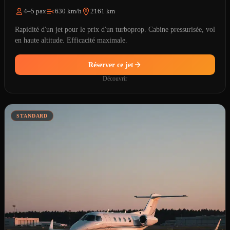
4–5 pax
630 km/h
2161 km
Rapidité d'un jet pour le prix d'un turboprop. Cabine pressurisée, vol
en haute altitude. Efficacité maximale.
Réserver ce jet
Découvrir
STANDARD