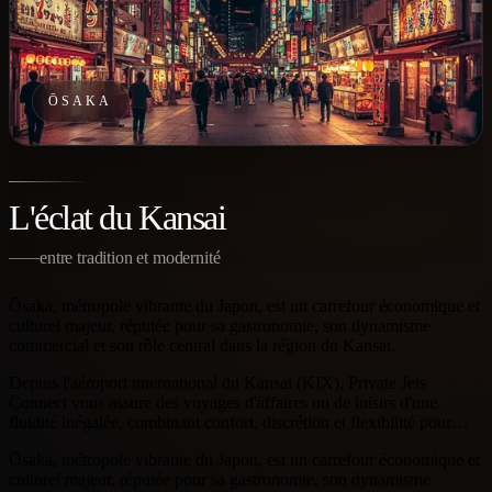
ŌSAKA
L'éclat du Kansai
entre tradition et modernité
Ōsaka, métropole vibrante du Japon, est un carrefour économique et
culturel majeur, réputée pour sa gastronomie, son dynamisme
commercial et son rôle central dans la région du Kansai.
Depuis l'aéroport international du Kansai (KIX), Private Jets
Connect vous assure des voyages d'affaires ou de loisirs d'une
fluidité inégalée, combinant confort, discrétion et flexibilité pour…
Ōsaka, métropole vibrante du Japon, est un carrefour économique et
culturel majeur, réputée pour sa gastronomie, son dynamisme