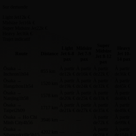
Sur demande
Light Jet
12k €
Midsize Jet
16k €
Super Midsize Jet
22k €
Heavy Jet
36k €
Trajet indicatif
Super
Light
Midsize
Heavy
Midsize
Route
Distance
Jet
6-8
Jet
7-9
Jet
10-
Jet
8-12
pax
pax
14 pax
pax
Ōsaka
→
À partir
À partir
À partir
À partir
855 km
Incheon
1h04
de
12k €
de
16k €
de
22k €
de
36k €
Ōsaka
→
À partir
À partir
À partir
À partir
1520 km
Hangzhou
1h54
de
19k €
de
24k €
de
32k €
de
45k €
Ōsaka
→
À partir
À partir
À partir
À partir
1578 km
Nanjing
1h58
de
20k €
de
25k €
de
33k €
de
46k €
Ōsaka
→
À partir
À partir
À partir
À partir
1717 km
Taipei
2h09
de
21k €
de
27k €
de
35k €
de
49k €
Ōsaka
→
Ho Chi
À partir
À partir
3946 km
—
—
Minh City
4h56
de
72k €
de
99k €
Ōsaka
→
À partir
À partir
4202 km
—
—
Sihanoukville
5h15
de
76k €
de
104k €