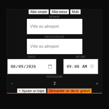
Aller simple
Aller-retour
Multi
DÉPART
DESTINATION
DATE
HEURE
PASSAGERS
−
+
+ Ajouter un trajet
Demander un devis gratuit