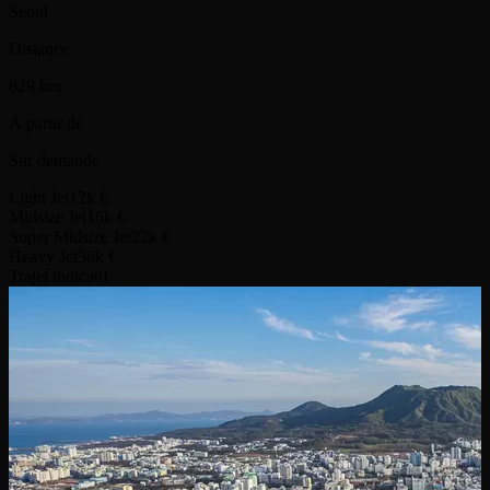
Seoul
Distance
829 km
À partir de
Sur demande
Light Jet
12k €
Midsize Jet
16k €
Super Midsize Jet
22k €
Heavy Jet
36k €
Trajet indicatif