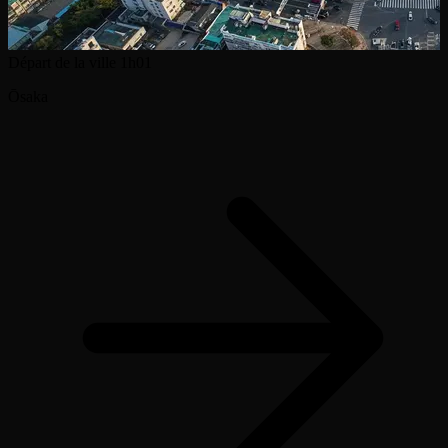
Départ de la ville
1h01
Ōsaka