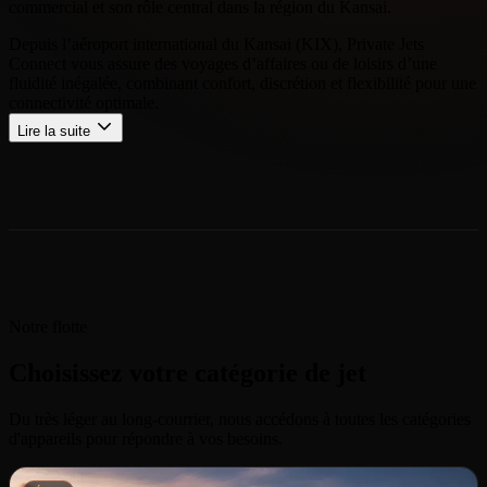
commercial et son rôle central dans la région du Kansai.
Depuis l’aéroport international du Kansai (KIX), Private Jets
Connect vous assure des voyages d’affaires ou de loisirs d’une
fluidité inégalée, combinant confort, discrétion et flexibilité pour une
connectivité optimale.
Lire la suite
Notre flotte
Choisissez votre catégorie de jet
Du très léger au long-courrier, nous accédons à toutes les catégories
d'appareils pour répondre à vos besoins.