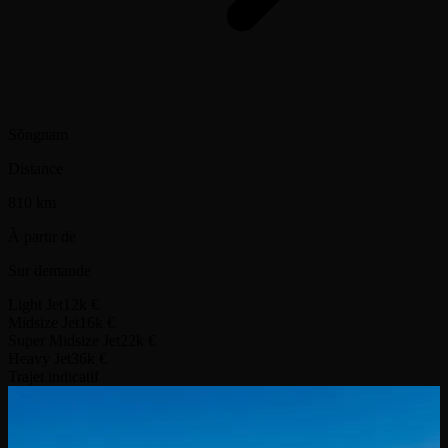
Sŏngnam
Distance
810 km
À partir de
Sur demande
Light Jet
12k €
Midsize Jet
16k €
Super Midsize Jet
22k €
Heavy Jet
36k €
Trajet indicatif