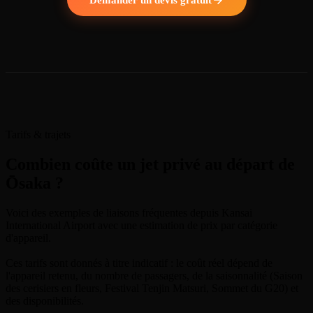
Tarifs & trajets
Combien coûte un jet privé au départ de
Ōsaka ?
Voici des exemples de liaisons fréquentes depuis Kansai
International Airport avec une estimation de prix par catégorie
d'appareil.
Ces tarifs sont donnés à titre indicatif : le coût réel dépend de
l'appareil retenu, du nombre de passagers, de la saisonnalité (Saison
des cerisiers en fleurs, Festival Tenjin Matsuri, Sommet du G20) et
des disponibilités.