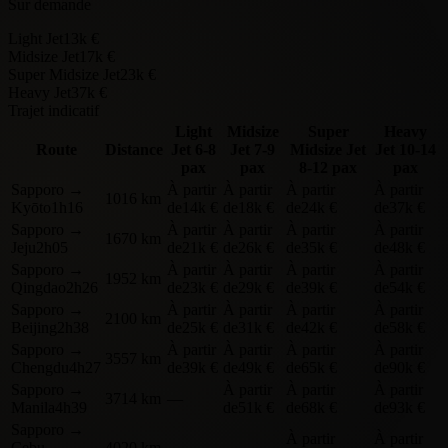
Sur demande
Light Jet
13k €
Midsize Jet
17k €
Super Midsize Jet
23k €
Heavy Jet
37k €
Trajet indicatif
Light
Midsize
Super
Heavy
Route
Distance
Jet
6-8
Jet
7-9
Midsize Jet
Jet
10-14
pax
pax
8-12 pax
pax
Sapporo
→
À partir
À partir
À partir
À partir
1016 km
Kyōto
1h16
de
14k €
de
18k €
de
24k €
de
37k €
Sapporo
→
À partir
À partir
À partir
À partir
1670 km
Jeju
2h05
de
21k €
de
26k €
de
35k €
de
48k €
Sapporo
→
À partir
À partir
À partir
À partir
1952 km
Qingdao
2h26
de
23k €
de
29k €
de
39k €
de
54k €
Sapporo
→
À partir
À partir
À partir
À partir
2100 km
Beijing
2h38
de
25k €
de
31k €
de
42k €
de
58k €
Sapporo
→
À partir
À partir
À partir
À partir
3557 km
Chengdu
4h27
de
39k €
de
49k €
de
65k €
de
90k €
Sapporo
→
À partir
À partir
À partir
3714 km
—
Manila
4h39
de
51k €
de
68k €
de
93k €
Sapporo
→
À partir
À partir
Cebu
4020 km
—
—