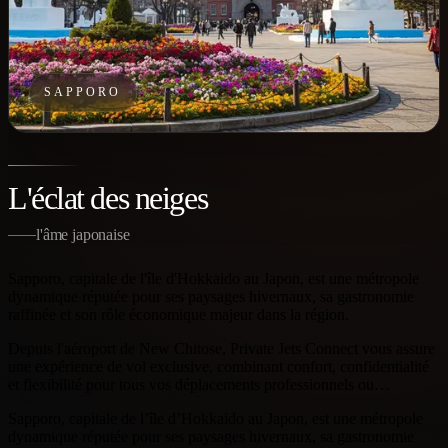
SAPPORO
L'éclat des neiges
l'âme japonaise
Sapporo, capitale de l'île d'Hokkaido au Japon, est une métropole
dynamique réputée pour ses paysages hivernaux, sa gastronomie
raffinée et son rôle économique majeur dans la région.
Depuis l'aéroport de New Chitose, Private Jets Connect vous assure
une expérience de vol exclusive, combinant confort, confidentialité
et flexibilité pour tous vos déplacements professionnels ou…
Sapporo, capitale de l’île d’Hokkaido au Japon, est une métropole
dynamique réputée pour ses paysages hivernaux, sa gastronomie