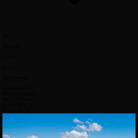
Tokyo
Distance
832 km
À partir de
Sur demande
Light Jet
12k €
Midsize Jet
16k €
Super Midsize Jet
22k €
Heavy Jet
36k €
Trajet indicatif