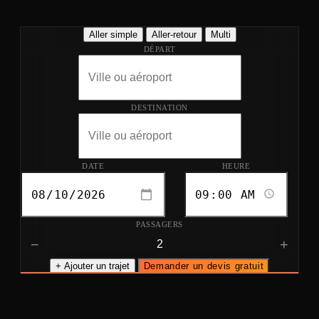
Aller simple
Aller-retour
Multi
DÉPART
DESTINATION
DATE
HEURE
PASSAGERS
−
+
+ Ajouter un trajet
Demander un devis gratuit