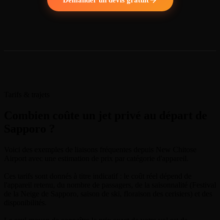
Tarifs & trajets
Combien coûte un jet privé au départ de
Sapporo ?
Voici des exemples de liaisons fréquentes depuis New Chitose
Airport avec une estimation de prix par catégorie d'appareil.
Ces tarifs sont donnés à titre indicatif : le coût réel dépend de
l'appareil retenu, du nombre de passagers, de la saisonnalité (Festival
de la Neige de Sapporo, saison de ski, floraison des cerisiers) et des
disponibilités.