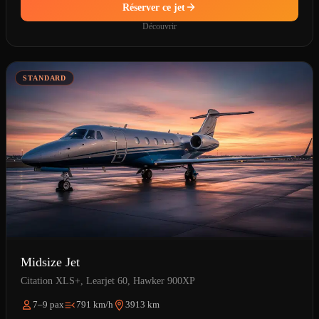
Réserver ce jet
Découvrir
STANDARD
Midsize Jet
Citation XLS+, Learjet 60, Hawker 900XP
7–9 pax
791 km/h
3913 km