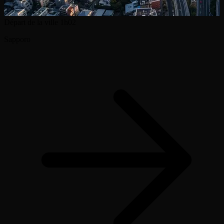
Départ de la ville
1h02
Sapporo