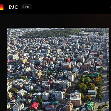
PJC
FR