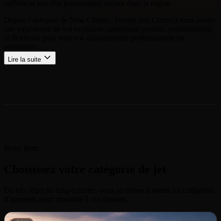
raffinée et son rôle économique majeur dans la région.
Depuis l’aéroport de New Chitose, Private Jets Connect vous assure
une expérience de vol exclusive, combinant confort, confidentialité
et flexibilité pour tous vos déplacements professionnels ou
personnels.
Lire la suite
Notre flotte
Choisissez votre catégorie de jet
Du très léger au long-courrier, nous accédons à toutes les catégories
d'appareils pour répondre à vos besoins.