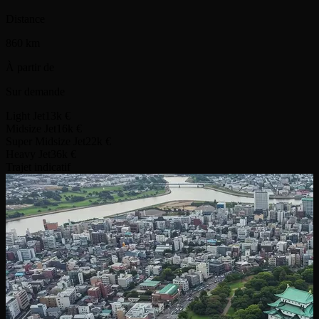
Distance
860 km
À partir de
Sur demande
Light Jet
13k €
Midsize Jet
16k €
Super Midsize Jet
22k €
Heavy Jet
36k €
Trajet indicatif