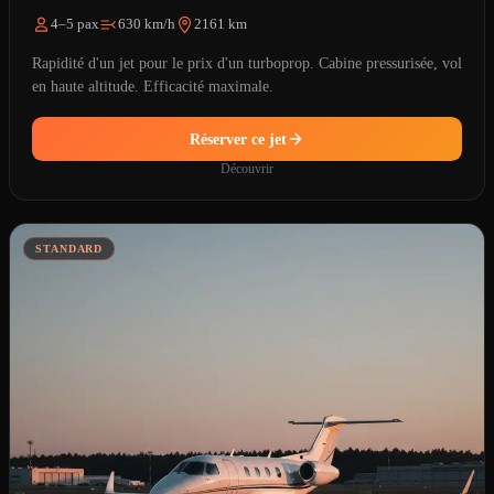
4–5 pax
630 km/h
2161 km
Rapidité d'un jet pour le prix d'un turboprop. Cabine pressurisée, vol
en haute altitude. Efficacité maximale.
Réserver ce jet
Découvrir
STANDARD