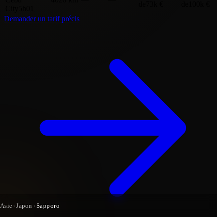
de
73k €
de
100k €
City
5h01
Demander un tarif précis
Asie
›
Japon
›
Sapporo