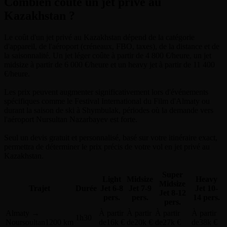
Combien coûte un jet privé au
Kazakhstan ?
Le coût d'un jet privé au Kazakhstan dépend de la catégorie
d'appareil, de l'aéroport (créneaux, FBO, taxes), de la distance et de
la saisonnalité. Un jet léger coûte à partir de 4 800 €/heure, un jet
midsize à partir de 6 000 €/heure et un heavy jet à partir de 11 400
€/heure.
Les prix peuvent augmenter significativement lors d'événements
spécifiques comme le Festival International du Film d'Almaty ou
durant la saison de ski à Shymbulak, périodes où la demande vers
l'aéroport Nursultan Nazarbayev est forte.
Seul un devis gratuit et personnalisé, basé sur votre itinéraire exact,
permettra de déterminer le prix précis de votre vol en jet privé au
Kazakhstan.
Super
Light
Midsize
Heavy
Midsize
Trajet
Durée
Jet
6-8
Jet
7-9
Jet
10-
Jet
8-12
pers.
pers.
14 pers.
pers.
Almaty
→
À partir
À partir
À partir
À partir
1h30
Noursoultan
1200 km
de
16k €
de
20k €
de
27k €
de
38k €