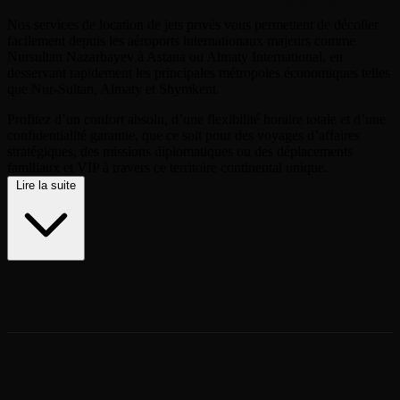
Nos services de location de jets privés vous permettent de décoller
facilement depuis les aéroports internationaux majeurs comme
Nursultan Nazarbayev à Astana ou Almaty International, en
desservant rapidement les principales métropoles économiques telles
que Nur-Sultan, Almaty et Shymkent.
Profitez d’un confort absolu, d’une flexibilité horaire totale et d’une
confidentialité garantie, que ce soit pour des voyages d’affaires
stratégiques, des missions diplomatiques ou des déplacements
familiaux et VIP à travers ce territoire continental unique.
Lire la suite