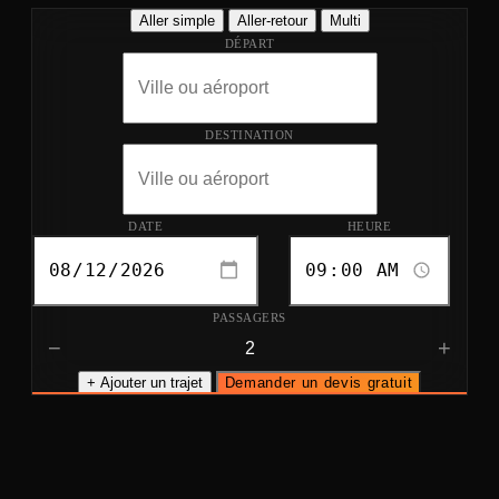
Aller simple
Aller-retour
Multi
DÉPART
DESTINATION
DATE
HEURE
PASSAGERS
−
+
+ Ajouter un trajet
Demander un devis gratuit