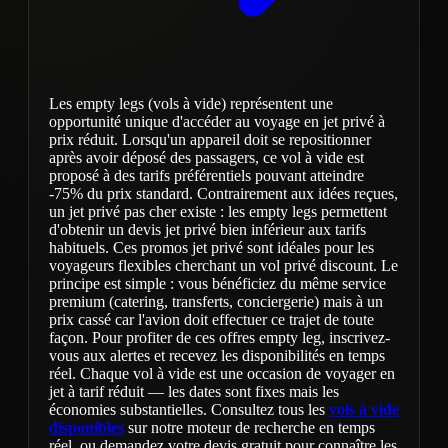
Les empty legs (vols à vide) représentent une
opportunité unique d'accéder au voyage en jet privé à
prix réduit. Lorsqu'un appareil doit se repositionner
après avoir déposé des passagers, ce vol à vide est
proposé à des tarifs préférentiels pouvant atteindre
-75% du prix standard. Contrairement aux idées reçues,
un jet privé pas cher existe : les empty legs permettent
d'obtenir un devis jet privé bien inférieur aux tarifs
habituels. Ces promos jet privé sont idéales pour les
voyageurs flexibles cherchant un vol privé discount. Le
principe est simple : vous bénéficiez du même service
premium (catering, transferts, conciergerie) mais à un
prix cassé car l'avion doit effectuer ce trajet de toute
façon. Pour profiter de ces offres empty leg, inscrivez-
vous aux alertes et recevez les disponibilités en temps
réel. Chaque vol à vide est une occasion de voyager en
jet à tarif réduit — les dates sont fixes mais les
économies substantielles. Consultez tous les
vols à vide
disponibles
sur notre moteur de recherche en temps
réel, ou demandez votre devis gratuit pour connaître les