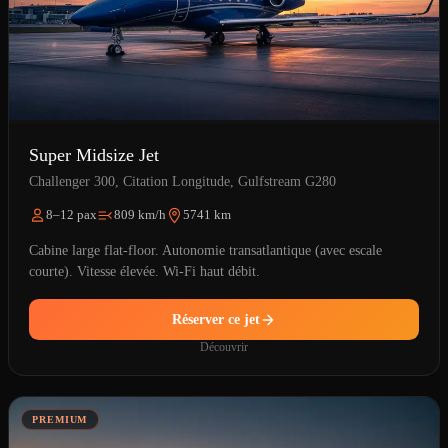
Super Midsize Jet
Challenger 300, Citation Longitude, Gulfstream G280
8–12 pax
809 km/h
5741 km
Cabine large flat-floor. Autonomie transatlantique (avec escale
courte). Vitesse élevée. Wi-Fi haut débit.
Réserver ce jet
Découvrir
PREMIUM