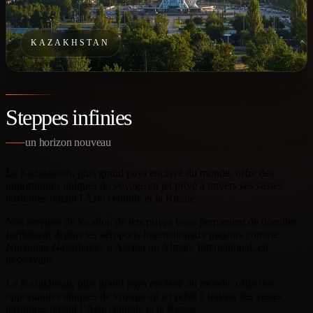
KAZAKHSTAN
Steppes infinies
un horizon nouveau
Le Kazakhstan, plus grand pays enclavé du monde, offre des
opportunités uniques de voyage en jet privé à travers ses vastes
territoires reliant l'Asie centrale et la Russie.
Nos services de location de jets privés vous permettent de décoller
facilement depuis les aéroports internationaux majeurs comme
Nursultan Nazarbayev à Astana ou Almaty International, en
desservant…
Le Kazakhstan, plus grand pays enclavé du monde, offre des
opportunités uniques de voyage en jet privé à travers ses vastes
territoires reliant l’Asie centrale et la Russie.