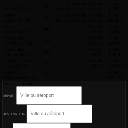
Astana
→
À partir
À partir
À partir
À partir
2h34
Baku
2047 km
de
24k €
de
31k €
de
41k €
de
56k €
Almaty
→
À partir
À partir
À partir
À partir
4h20
Dubaï
3467 km
de
38k €
de
48k €
de
64k €
de
88k €
Astana
→
À partir
À partir
5h01
—
—
Maribor
4015 km
de
73k €
de
100k €
Noursoultan
→
À partir
À partir
5h10
—
—
Istanbul
4133 km
de
75k €
de
103k €
Noursoultan
→
À partir
À partir
5h50
—
—
Francfort
4667 km
de
83k €
de
115k €
Almaty
→
Hong
À partir
À partir
6h45
—
—
Kong
5400 km
de
95k €
de
131k €
Almaty
→
À partir
7h20
—
—
—
Singapour
5867 km
de
141k €
Devis en 1 minute
DÉPART
DESTINATION