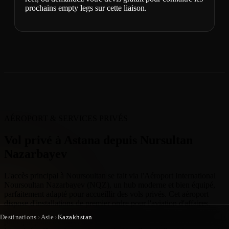
prochains empty legs sur cette liaison.
AÉROPORT & SERVICES PRIVÉS
Vol privé à Astana depuis Nursultan
Nazarbayev
L'accès principal à Noursoultan se fait via l'Aéroport International
Noursoultan Nazarbayev (NQZ), un hub moderne et bien équipé,
parfaitement adapté pour accueillir des vols privés. Cet aéroport
dispose d'installations de premier ordre pour l'aviation d'affaires,
garantissant une expérience fluide et discrète. Bien que NQZ soit le
Destinations
›
Asie
›
Kazakhstan
principal point d'entrée, des FBO (Fixed-Base Operators) dédiés aux