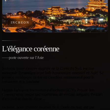
INCHEON
L'élégance coréenne
porte ouverte sur l'Asie
Incheon, porte d'entrée majeure de la Corée du Sud, est une
métropole dynamique et un hub économique essentiel en Asie. Sa
position stratégique en fait un carrefour international pour le
commerce et le tourisme.
Depuis l'aéroport international d'Incheon (ICN), Private Jets
Connect vous assure une expérience de voyage inégalée. Profitez
d'un confort absolu, d'une…
Incheon, porte d’entrée majeure de la Corée du Sud, est une