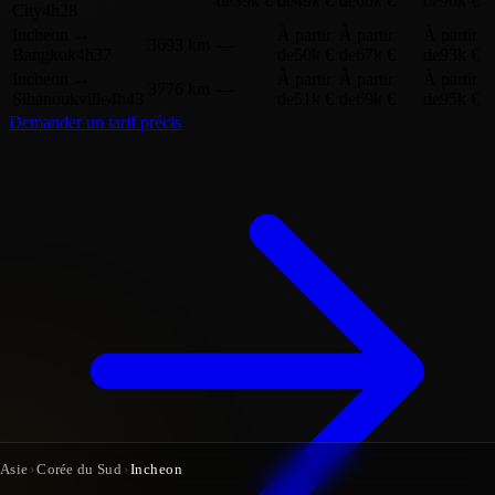
de
39k €
de
49k €
de
66k €
de
90k €
City
4h28
Incheon
→
À partir
À partir
À partir
3693 km
—
Bangkok
4h37
de
50k €
de
67k €
de
93k €
Incheon
→
À partir
À partir
À partir
3776 km
—
Sihanoukville
4h43
de
51k €
de
69k €
de
95k €
Demander un tarif précis
Asie
›
Corée du Sud
›
Incheon