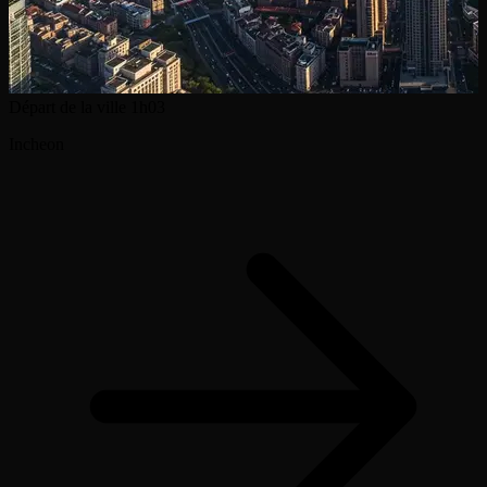
Départ de la ville
1h03
Incheon