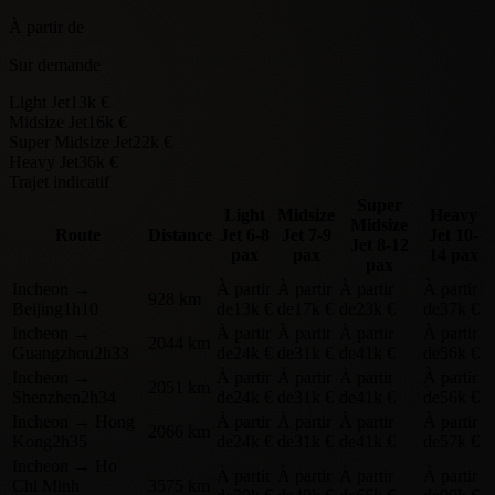
À partir de
Sur demande
Light Jet
13k €
Midsize Jet
16k €
Super Midsize Jet
22k €
Heavy Jet
36k €
Trajet indicatif
Super
Light
Midsize
Heavy
Midsize
Route
Distance
Jet
6-8
Jet
7-9
Jet
10-
Jet
8-12
pax
pax
14 pax
pax
Incheon
→
À partir
À partir
À partir
À partir
928 km
Beijing
1h10
de
13k €
de
17k €
de
23k €
de
37k €
Incheon
→
À partir
À partir
À partir
À partir
2044 km
Guangzhou
2h33
de
24k €
de
31k €
de
41k €
de
56k €
Incheon
→
À partir
À partir
À partir
À partir
2051 km
Shenzhen
2h34
de
24k €
de
31k €
de
41k €
de
56k €
Incheon
→
Hong
À partir
À partir
À partir
À partir
2066 km
Kong
2h35
de
24k €
de
31k €
de
41k €
de
57k €
Incheon
→
Ho
À partir
À partir
À partir
À partir
Chi Minh
3575 km