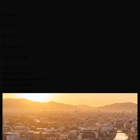
Ōsaka
Distance
855 km
À partir de
Sur demande
Light Jet
12k €
Midsize Jet
16k €
Super Midsize Jet
22k €
Heavy Jet
36k €
Trajet indicatif