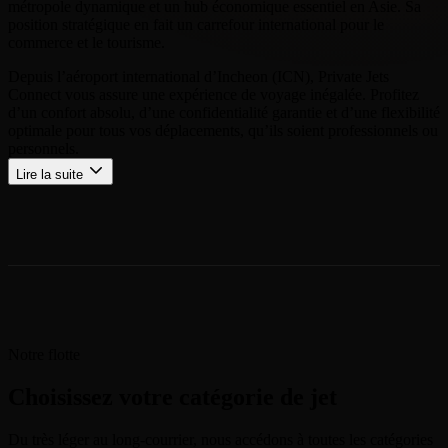
métropole dynamique et un hub économique essentiel en Asie. Sa
position stratégique en fait un carrefour international pour le
commerce et le tourisme.
Depuis l’aéroport international d’Incheon (ICN), Private Jets
Connect vous assure une expérience de voyage inégalée. Profitez
d’un confort absolu, d’une confidentialité garantie et d’une flexibilité
optimale pour tous vos déplacements, qu’ils soient professionnels ou
personnels.
Lire la suite
Notre flotte
Choisissez votre catégorie de jet
Du très léger au long-courrier, nous accédons à toutes les catégories