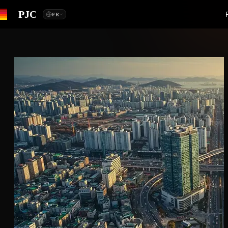
PJC
FR