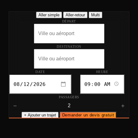
Aller simple
Aller-retour
Multi
DÉPART
DESTINATION
DATE
HEURE
PASSAGERS
−
+
+ Ajouter un trajet
Demander un devis gratuit