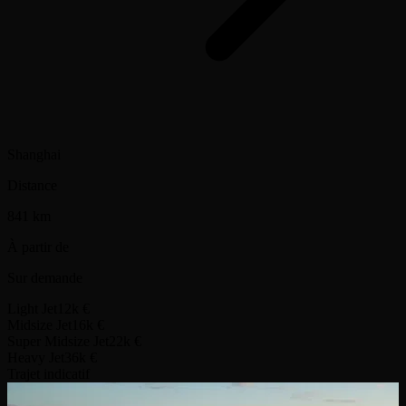
Shanghai
Distance
841 km
À partir de
Sur demande
Light Jet
12k €
Midsize Jet
16k €
Super Midsize Jet
22k €
Heavy Jet
36k €
Trajet indicatif