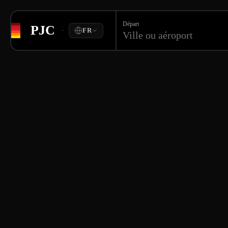
Départ
PJC
·
FR
Ville ou aéroport