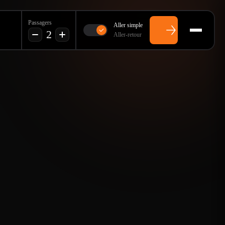
Passagers
Aller simple
2
Aller-retour