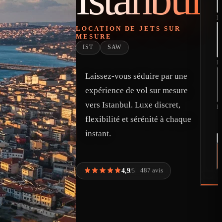
D
LOCATION DE JETS SUR
MESURE
IST
SAW
D
Laissez-vous séduire par une
expérience de vol sur mesure
vers Istanbul. Luxe discret,
P
flexibilité et sérénité à chaque
instant.
4,9
487 avis
/5