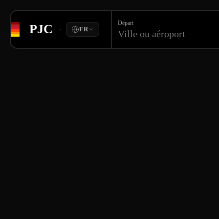
Départ
PJC
·
FR
Ville ou aéroport