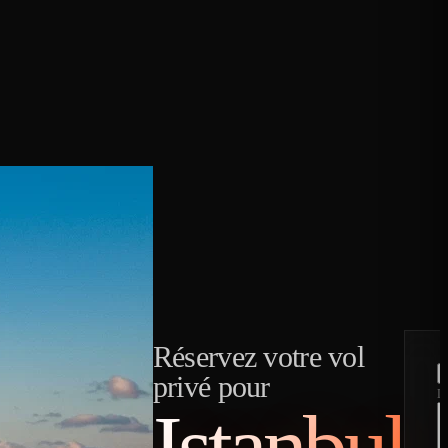
Réservez votre vol
privé pour
D
Istanbul