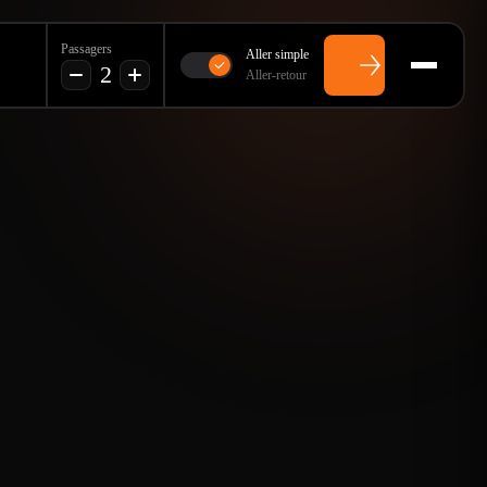
Passagers
Aller simple
2
Aller-retour