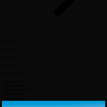
Belgrade
Distance
622 km
À partir de
Sur demande
Light Jet
10k €
Midsize Jet
13k €
Super Midsize Jet
21k €
Heavy Jet
35k €
Trajet indicatif