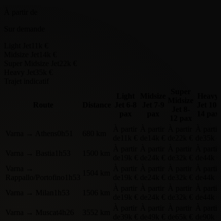
À partir de
Sur demande
Light Jet
11k €
Midsize Jet
14k €
Super Midsize Jet
22k €
Heavy Jet
35k €
Trajet indicatif
Super
Light
Midsize
Heavy
Midsize
Route
Distance
Jet
6-8
Jet
7-9
Jet
10-
Jet
8-
pax
pax
14 pax
12 pax
À partir
À partir
À partir
À partir
Varna
→
Athens
0h51
680 km
de
11k €
de
14k €
de
22k €
de
35k €
À partir
À partir
À partir
À partir
Varna
→
Bastia
1h53
1500 km
de
19k €
de
24k €
de
32k €
de
44k €
Varna
→
À partir
À partir
À partir
À partir
1504 km
Rappallo/Portofino
1h53
de
19k €
de
24k €
de
32k €
de
44k €
À partir
À partir
À partir
À partir
Varna
→
Milan
1h53
1506 km
de
19k €
de
24k €
de
32k €
de
44k €
À partir
À partir
À partir
À partir
Varna
→
Muscat
4h26
3552 km
de
39k €
de
49k €
de
65k €
de
90k €