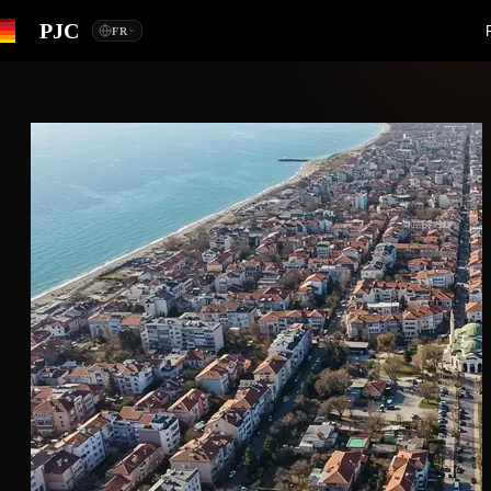
PJC
FR