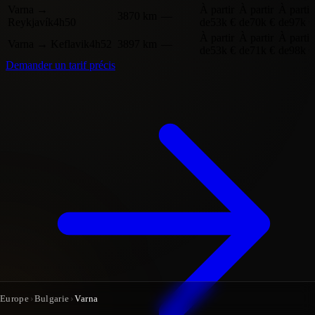
Varna
→
À partir
À partir
À partir
3870 km
—
Reykjavík
4h50
de
53k €
de
70k €
de
97k €
À partir
À partir
À partir
Varna
→
Keflavik
4h52
3897 km
—
de
53k €
de
71k €
de
98k €
Demander un tarif précis
Europe
›
Bulgarie
›
Varna