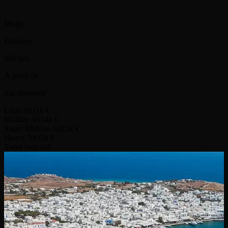
Muğla
Distance
668 km
À partir de
Sur demande
Light Jet
11k €
Midsize Jet
14k €
Super Midsize Jet
22k €
Heavy Jet
35k €
Trajet indicatif