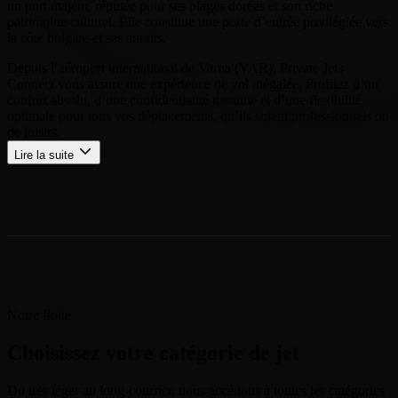
un port majeur, réputée pour ses plages dorées et son riche
patrimoine culturel. Elle constitue une porte d’entrée privilégiée vers
la côte bulgare et ses attraits.
Depuis l’aéroport international de Varna (VAR), Private Jets
Connect vous assure une expérience de vol inégalée. Profitez d’un
confort absolu, d’une confidentialité garantie et d’une flexibilité
optimale pour tous vos déplacements, qu’ils soient professionnels ou
de loisirs.
Lire la suite
Notre flotte
Choisissez votre catégorie de jet
Du très léger au long-courrier, nous accédons à toutes les catégories