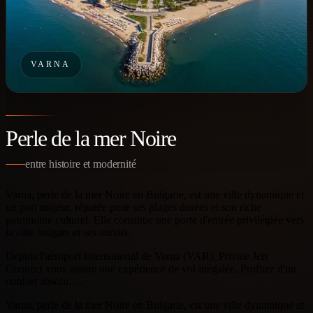
VARNA
Perle de la mer Noire
entre histoire et modernité
Varna, perle de la mer Noire en Bulgarie, est une ville dynamique et
un port majeur, réputée pour ses plages dorées et son riche
patrimoine culturel. Elle constitue une porte d'entrée privilégiée vers
la côte bulgare et ses attraits.
Depuis l'aéroport international de Varna (VAR), Private Jets
Connect vous assure une expérience de vol inégalée. Profitez d'un
confort absolu,…
Varna, perle de la mer Noire en Bulgarie, est une ville dynamique et