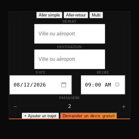
Aller simple
Aller-retour
Multi
DÉPART
DESTINATION
DATE
HEURE
PASSAGERS
−
+
+ Ajouter un trajet
Demander un devis gratuit