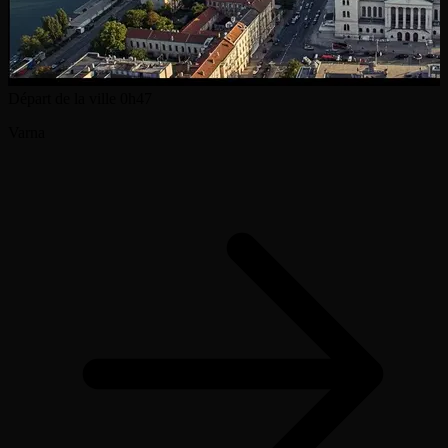
Départ de la ville
0h47
Varna