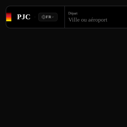
Départ
PJC
·
FR
Ville ou aéroport