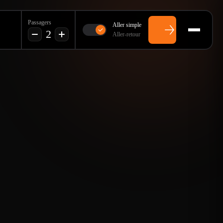
Passagers
Aller simple
2
Aller-retour