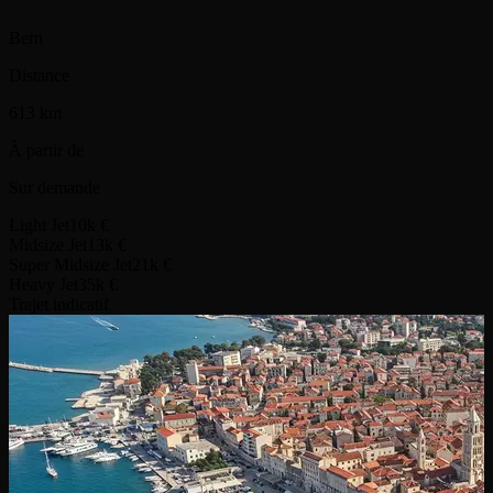
Bern
Distance
613 km
À partir de
Sur demande
Light Jet
10k €
Midsize Jet
13k €
Super Midsize Jet
21k €
Heavy Jet
35k €
Trajet indicatif