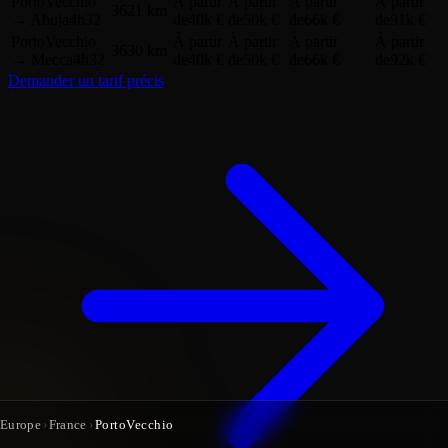
PortoVecchio
À partir
À partir
À partir
À partir
3621 km
→
Abuja
4h32
de
40k €
de
50k €
de
66k €
de
91k €
PortoVecchio
À partir
À partir
À partir
À partir
3630 km
→
Mecca
4h32
de
40k €
de
50k €
de
66k €
de
92k €
Demander un tarif précis
Europe
›
France
›
PortoVecchio