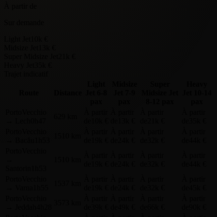
À partir de
Sur demande
Light Jet
10k €
Midsize Jet
13k €
Super Midsize Jet
21k €
Heavy Jet
35k €
Trajet indicatif
Light
Midsize
Super
Heavy
Route
Distance
Jet
6-8
Jet
7-9
Midsize Jet
Jet
10-14
pax
pax
8-12 pax
pax
PortoVecchio
À partir
À partir
À partir
À partir
629 km
→
Lech
0h47
de
10k €
de
13k €
de
21k €
de
35k €
PortoVecchio
À partir
À partir
À partir
À partir
1510 km
→
Bacău
1h53
de
19k €
de
24k €
de
32k €
de
44k €
PortoVecchio
À partir
À partir
À partir
À partir
→
1510 km
de
19k €
de
24k €
de
32k €
de
44k €
Santorin
1h53
PortoVecchio
À partir
À partir
À partir
À partir
1537 km
→
Varna
1h55
de
19k €
de
24k €
de
32k €
de
45k €
PortoVecchio
À partir
À partir
À partir
À partir
3573 km
→
Jeddah
4h28
de
39k €
de
49k €
de
66k €
de
90k €