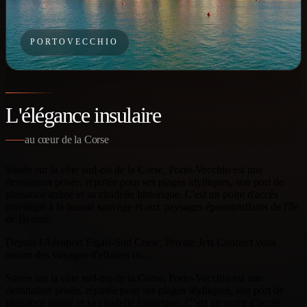
PORTOVECCHIO
L'élégance insulaire
au cœur de la Corse
Située sur la côte sud-est de la Corse, Porto-Vecchio est une
destination prisée, réputée pour ses plages idylliques, son port de
plaisance animé et sa citadelle historique. C'est un point d'accès
privilégié à la beauté sauvage et aux paysages époustouflants de l'île
de Beauté.
Depuis l'Aéroport Figari-Sud Corse, Private Jets Connect vous
assure des voyages d'affaires ou…
Située sur la côte sud-est de la Corse, Porto-Vecchio est une
destination prisée, réputée pour ses plages idylliques, son port de
plaisance animé et sa citadelle historique. C’est un point d’accès