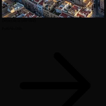
Départ de la ville
0h45
PortoVecchio