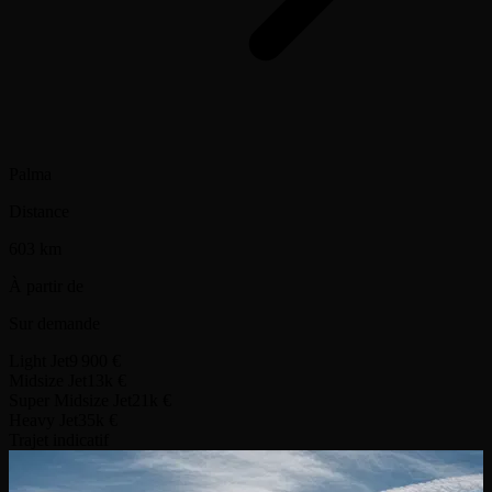
Palma
Distance
603 km
À partir de
Sur demande
Light Jet
9 900 €
Midsize Jet
13k €
Super Midsize Jet
21k €
Heavy Jet
35k €
Trajet indicatif