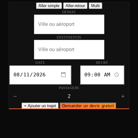
Aller simple
Aller-retour
Multi
DÉPART
DESTINATION
DATE
HEURE
PASSAGERS
−
+
+ Ajouter un trajet
Demander un devis gratuit