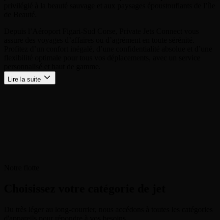
privilégié à la beauté sauvage et aux paysages époustouflants de l’île
de Beauté.
Depuis l’Aéroport Figari-Sud Corse, Private Jets Connect vous
assure des voyages d’affaires ou d’agrément en toute sérénité.
Profitez d’un confort inégalé, d’une confidentialité absolue et d’une
flexibilité optimale pour tous vos déplacements, avec un service
personnalisé et haut de gamme.
Lire la suite
Notre flotte
Choisissez votre catégorie de jet
Du très léger au long-courrier, nous accédons à toutes les catégories
d'appareils pour répondre à vos besoins.