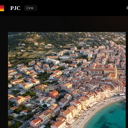
PJC
FR