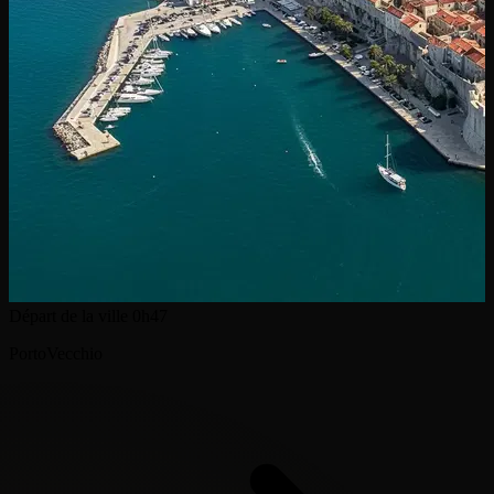
Départ de la ville
0h47
PortoVecchio