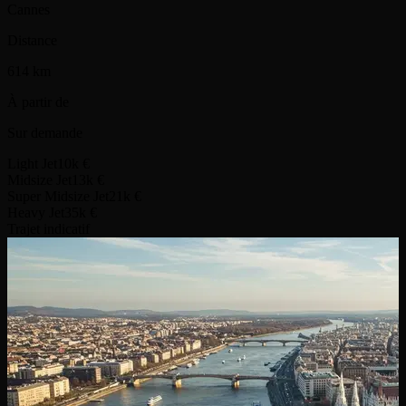
Cannes
Distance
614 km
À partir de
Sur demande
Light Jet
10k €
Midsize Jet
13k €
Super Midsize Jet
21k €
Heavy Jet
35k €
Trajet indicatif