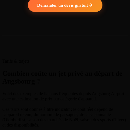
Demander un devis gratuit
Tarifs & trajets
Combien coûte un jet privé au départ de
Augsbourg ?
Voici des exemples de liaisons fréquentes depuis Augsburg Airport
avec une estimation de prix par catégorie d'appareil.
Ces tarifs sont donnés à titre indicatif : le coût réel dépend de
l'appareil retenu, du nombre de passagers, de la saisonnalité
(Oktoberfest, saison des marchés de Noël, saison des sports d'hiver)
et des disponibilités.