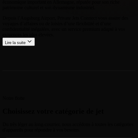
économique important en Allemagne, réputée pour son riche
patrimoine culturel et son dynamisme industriel.
Depuis l’Augsburg Airport, Private Jets Connect vous assure des
voyages d’affaires ou de loisirs d’une flexibilité et d’une
confidentialité inégalées, avec un service premium adapté à vos
exigences les plus élevées.
Lire la suite
Notre flotte
Choisissez votre catégorie de jet
Du très léger au long-courrier, nous accédons à toutes les catégories
d'appareils pour répondre à vos besoins.