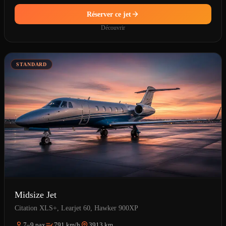
Réserver ce jet
Découvrir
STANDARD
Midsize Jet
Citation XLS+, Learjet 60, Hawker 900XP
7–9 pax
791 km/h
3913 km