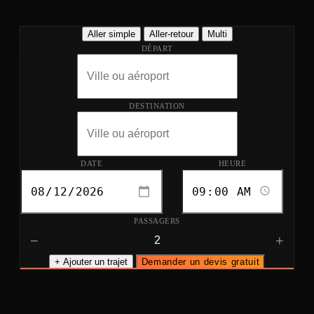
Aller simple
Aller-retour
Multi
DÉPART
DESTINATION
DATE
HEURE
PASSAGERS
−
+
+ Ajouter un trajet
Demander un devis gratuit