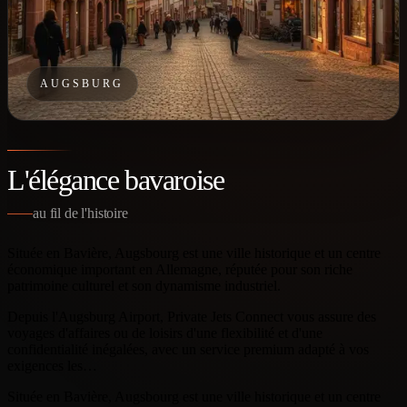
AUGSBURG
L'élégance bavaroise
au fil de l'histoire
Située en Bavière, Augsbourg est une ville historique et un centre
économique important en Allemagne, réputée pour son riche
patrimoine culturel et son dynamisme industriel.
Depuis l'Augsburg Airport, Private Jets Connect vous assure des
voyages d'affaires ou de loisirs d'une flexibilité et d'une
confidentialité inégalées, avec un service premium adapté à vos
exigences les…
Située en Bavière, Augsbourg est une ville historique et un centre