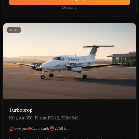
Découvrir
ÉCO
Turboprop
King Air 350, Pilatus PC-12, TBM 940
6–9 pax
556 km/h
2758 km