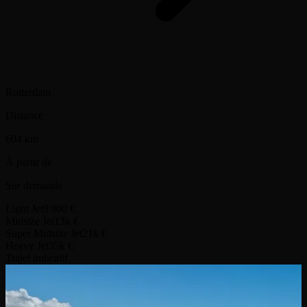
Rotterdam
Distance
604 km
À partir de
Sur demande
Light Jet
9 900 €
Midsize Jet
13k €
Super Midsize Jet
21k €
Heavy Jet
35k €
Trajet indicatif