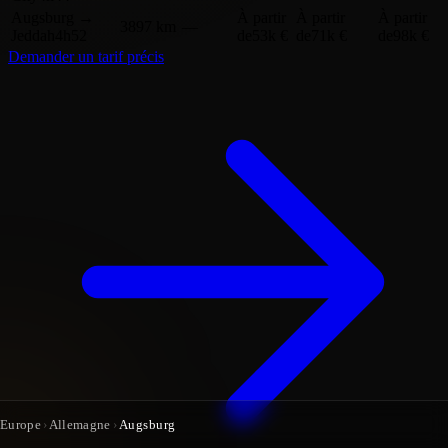
Augsburg
→
À partir
À partir
À partir
3897 km
—
Jeddah
4h52
de
53k €
de
71k €
de
98k €
Demander un tarif précis
Europe
›
Allemagne
›
Augsburg