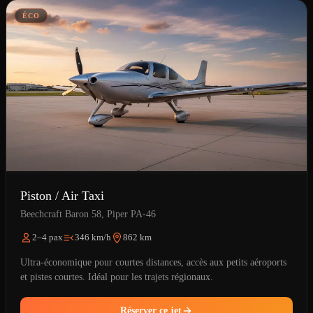
ÉCO
Piston / Air Taxi
Beechcraft Baron 58, Piper PA-46
2–4 pax
346 km/h
862 km
Ultra-économique pour courtes distances, accès aux petits aéroports
et pistes courtes. Idéal pour les trajets régionaux.
Réserver ce jet