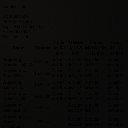
Sur demande
Light Jet
10k €
Midsize Jet
13k €
Super Midsize Jet
21k €
Heavy Jet
35k €
Trajet indicatif
Light
Midsize
Super
Heavy
Route
Distance
Jet
6-8
Jet
7-9
Midsize Jet
Jet
10-
pax
pax
8-12 pax
14 pax
Augsburg
→
À partir
À partir
À partir
À partir
616 km
Amsterdam
0h46
de
10k €
de
13k €
de
21k €
de
35k €
Augsburg
→
À partir
À partir
À partir
À partir
1523 km
Tartu
1h54
de
19k €
de
24k €
de
32k €
de
45k €
Augsburg
→
À partir
À partir
À partir
À partir
1527 km
Turku
1h55
de
19k €
de
24k €
de
32k €
de
45k €
Augsburg
→
À partir
À partir
À partir
À partir
1550 km
Athens
1h56
de
19k €
de
25k €
de
33k €
de
45k €
Augsburg
→
À partir
À partir
À partir
3655 km
—
Medina
4h34
de
50k €
de
67k €
de
92k €
Augsburg
→
À partir
À partir
À partir
Kuwait
3787 km
—
de
52k €
de
69k €
de
95k €
City
4h44