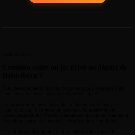
Tarifs & trajets
Combien coûte un jet privé au départ de
Heidelberg ?
Voici des exemples de liaisons fréquentes depuis Frankfurt Main
avec une estimation de prix par catégorie d'appareil.
Ces tarifs sont donnés à titre indicatif : le coût réel dépend de
l'appareil retenu, du nombre de passagers, de la saisonnalité
(Heidelberger Herbst, Festival International du Film de Mannheim-
Heidelberg, saison des marchés de Noël) et des disponibilités.
Le seul moyen de connaître le prix exact de votre vol est de