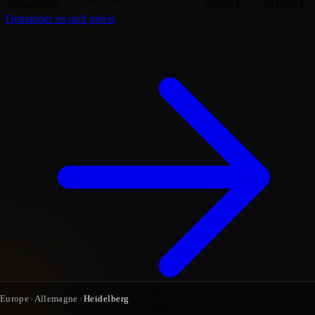
Jeddah
5h07
de
74k €
de
102k €
Demander un tarif précis
Europe
›
Allemagne
›
Heidelberg