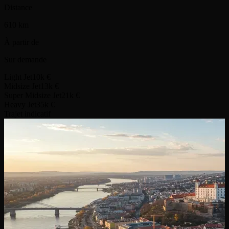
Distance
610 km
À partir de
Sur demande
Light Jet
10k €
Midsize Jet
13k €
Super Midsize Jet
21k €
Heavy Jet
35k €
Trajet indicatif