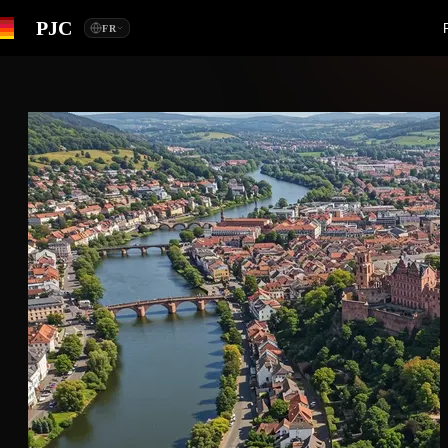
PJC
FR