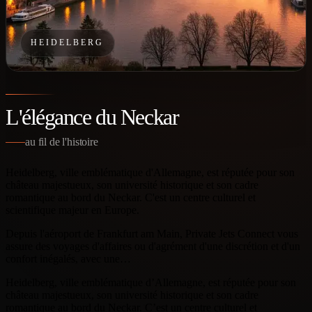
HEIDELBERG
L'élégance du Neckar
au fil de l'histoire
Heidelberg, ville emblématique d'Allemagne, est réputée pour son
château majestueux, son université historique et son cadre
romantique au bord du Neckar. C'est un centre culturel et
scientifique majeur en Europe.
Depuis l'aéroport de Frankfurt am Main, Private Jets Connect vous
assure des voyages d'affaires ou d'agrément d'une discrétion et d'un
confort inégalés, avec une…
Heidelberg, ville emblématique d’Allemagne, est réputée pour son
château majestueux, son université historique et son cadre
romantique au bord du Neckar. C’est un centre culturel et