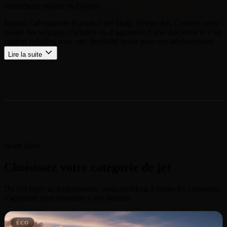
scientifique majeur en Europe.
Depuis l’aéroport de Frankfurt am Main, Private Jets Connect vous
assure des voyages d’affaires ou d’agrément d’une discrétion et d’un
confort inégalés, avec une flexibilité totale pour vos déplacements.
Lire la suite
Notre flotte
Choisissez votre catégorie de jet
Du très léger au long-courrier, nous accédons à toutes les catégories
d'appareils pour répondre à vos besoins.
ÉCO