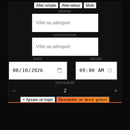
Aller simple
Aller-retour
Multi
DÉPART
DESTINATION
DATE
HEURE
PASSAGERS
−
+
+ Ajouter un trajet
Demander un devis gratuit