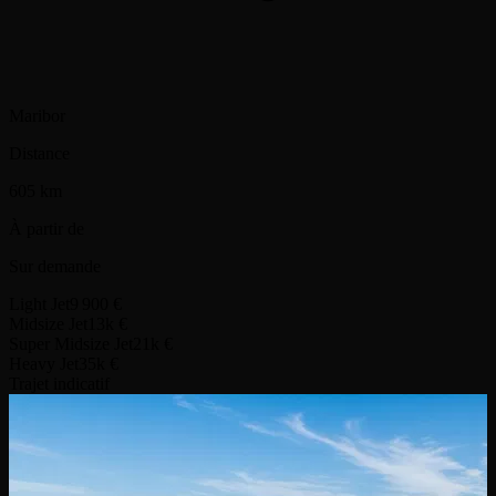
Maribor
Distance
605 km
À partir de
Sur demande
Light Jet
9 900 €
Midsize Jet
13k €
Super Midsize Jet
21k €
Heavy Jet
35k €
Trajet indicatif