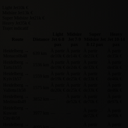
Light Jet
10k €
Midsize Jet
13k €
Super Midsize Jet
21k €
Heavy Jet
35k €
Trajet indicatif
Light
Midsize
Super
Heavy
Route
Distance
Jet
6-8
Jet
7-9
Midsize Jet
Jet
10-14
pax
pax
8-12 pax
pax
Heidelberg
→
À partir
À partir
À partir
À partir
639 km
Monaco
0h48
de
10k €
de
14k €
de
21k €
de
35k €
Heidelberg
→
À partir
À partir
À partir
À partir
1536 km
Tartu
1h55
de
19k €
de
24k €
de
32k €
de
45k €
Heidelberg
→
À partir
À partir
À partir
À partir
1559 km
Kyiv
1h57
de
19k €
de
25k €
de
33k €
de
46k €
Heidelberg
→
À partir
À partir
À partir
À partir
1575 km
Valletta
1h58
de
20k €
de
25k €
de
33k €
de
46k €
Heidelberg
→
À partir
À partir
À partir
3852 km
—
Medina
4h49
de
52k €
de
70k €
de
97k €
Heidelberg
→
À partir
À partir
Kuwait
3977 km
—
—
de
72k €
de
99k €
City
4h58
Heidelberg
→
À partir
À partir
4095 km
—
—