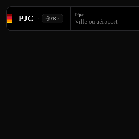
Départ
PJC
·
FR
Ville ou aéroport