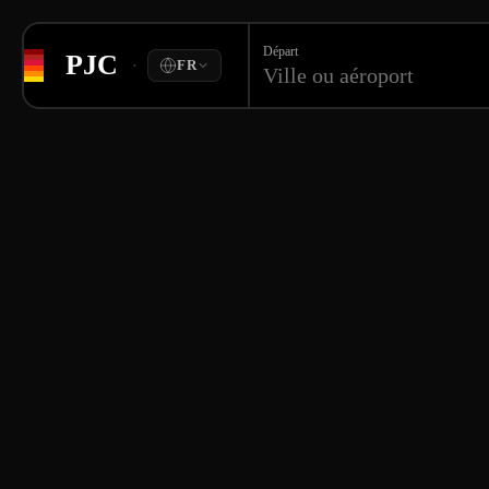
Départ
PJC
·
FR
Ville ou aéroport