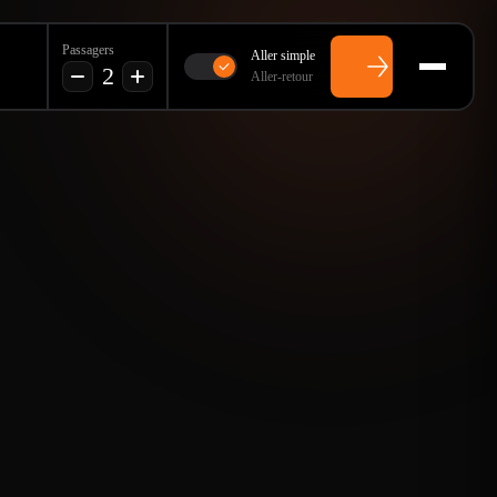
Passagers
Aller simple
2
Aller-retour