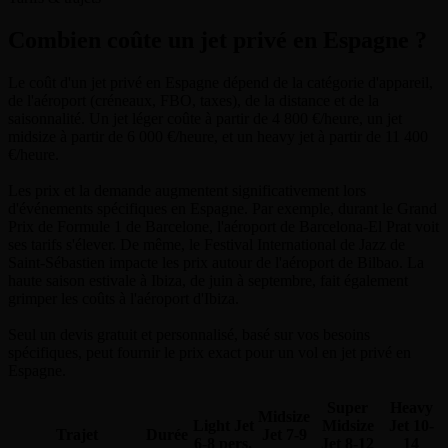
Combien coûte un jet privé en Espagne ?
Le coût d'un jet privé en Espagne dépend de la catégorie d'appareil,
de l'aéroport (créneaux, FBO, taxes), de la distance et de la
saisonnalité. Un jet léger coûte à partir de 4 800 €/heure, un jet
midsize à partir de 6 000 €/heure, et un heavy jet à partir de 11 400
€/heure.
Les prix et la demande augmentent significativement lors
d'événements spécifiques en Espagne. Par exemple, durant le Grand
Prix de Formule 1 de Barcelone, l'aéroport de Barcelona-El Prat voit
ses tarifs s'élever. De même, le Festival International de Jazz de
Saint-Sébastien impacte les prix autour de l'aéroport de Bilbao. La
haute saison estivale à Ibiza, de juin à septembre, fait également
grimper les coûts à l'aéroport d'Ibiza.
Seul un devis gratuit et personnalisé, basé sur vos besoins
spécifiques, peut fournir le prix exact pour un vol en jet privé en
Espagne.
Super
Heavy
Midsize
Light Jet
Midsize
Jet
10-
Trajet
Durée
Jet
7-9
6-8 pers.
Jet
8-12
14