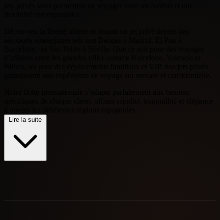
jets privés vous permettent de voyager avec un confort et une
flexibilité incomparables.
Découvrez la liberté ultime en louant un jet privé depuis des
aéroports stratégiques tels que Barajas à Madrid, El Prat à
Barcelone, ou San Pablo à Séville. Que ce soit pour des voyages
d’affaires entre les grandes villes comme Barcelone, Valencia et
Bilbao, ou pour des déplacements familiaux et VIP, nos jets privés
garantissent une expérience de voyage sur mesure et confidentielle.
Notre flotte internationale s’adapte parfaitement aux besoins
spécifiques de chaque client, offrant rapidité, tranquillité et élégance
à travers les différentes régions espagnoles.
Lire la suite