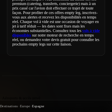
premium (catering, transferts, conciergerie) mais à un
prix cassé car l'avion doit effectuer ce trajet de toute
façon. Pour profiter de ces offres empty leg, inscrivez-
vous aux alertes et recevez les disponibilités en temps
réel. Chaque vol à vide est une occasion de voyager en
jet à tarif réduit — les dates sont fixes mais les
économies substantielles. Consultez tous les
vols à vide
disponibles
sur notre moteur de recherche en temps
réel, ou demandez votre devis gratuit pour connaître les
prochains empty legs sur cette liaison.
Aéroports & accès privé
Destinations
›
Europe
›
Espagne
Aéroports privés en Espagne : accès VIP,