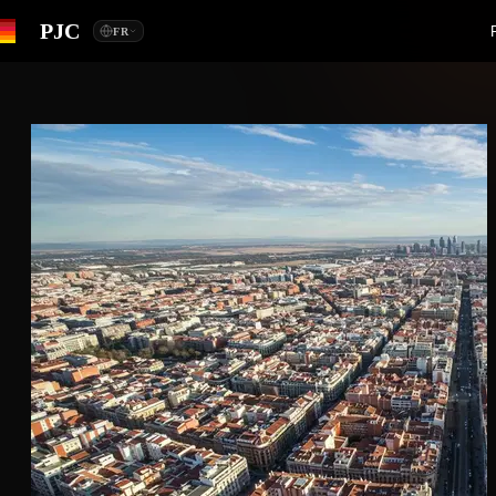
PJC
FR