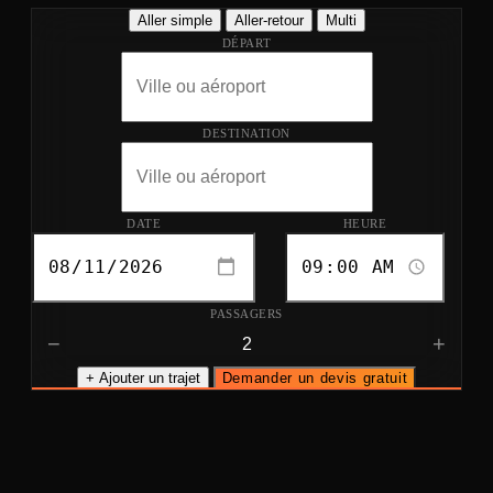
Aller simple
Aller-retour
Multi
DÉPART
DESTINATION
DATE
HEURE
PASSAGERS
−
+
+ Ajouter un trajet
Demander un devis gratuit