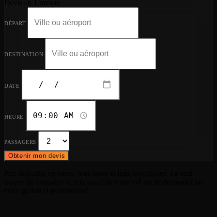
Devis en 1 minute
DÉPART
DESTINATION
DATE
HEURE
PASSAGERS
Obtenir mon devis
Prix indicatifs en euros, hors taxes et frais spécifiques. Le seul
moyen de connaître le prix exact de votre vol est de demander un
devis gratuit et personnalisé.