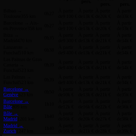
pers.
pers.
pers.
Bilbao
→
À partir
À partir
À partir
À partir
0h27
Toulouse
355 km
de
9 100 €
de
13k €
de
20k €
de
33k €
Barcelona
→
Aix-
À partir
À partir
À partir
À partir
0h27
en-Provence
358 km
de
9 100 €
de
13k €
de
20k €
de
33k €
Ibiza
→
À partir
À partir
À partir
À partir
0h35
Madrid
470 km
de
9 300 €
de
13k €
de
21k €
de
34k €
Lanzarote
→
À partir
À partir
À partir
À partir
0h38
Funchal
510 km
de
9 400 €
de
13k €
de
21k €
de
34k €
Las Palmas de Gran
À partir
À partir
À partir
À partir
Canaria
→
0h39
de
9 400 €
de
13k €
de
21k €
de
34k €
Funchal
523 km
Las Palmas
→
À partir
À partir
À partir
À partir
0h39
Funchal
523 km
de
9 400 €
de
13k €
de
21k €
de
34k €
Barcelone
→
À partir
À partir
À partir
À partir
0h50
Genève
623 km
de
10k €
de
13k €
de
21k €
de
35k €
Barcelone
→
À partir
À partir
À partir
À partir
1h10
Bâle
809 km
de
12k €
de
16k €
de
22k €
de
36k €
Bâle
→
À partir
À partir
À partir
À partir
1h40
Madrid
1201 km
de
16k €
de
20k €
de
27k €
de
38k €
Madrid
→
À partir
À partir
À partir
À partir
1h40
Zurich
1247 km
de
16k €
de
21k €
de
28k €
de
39k €