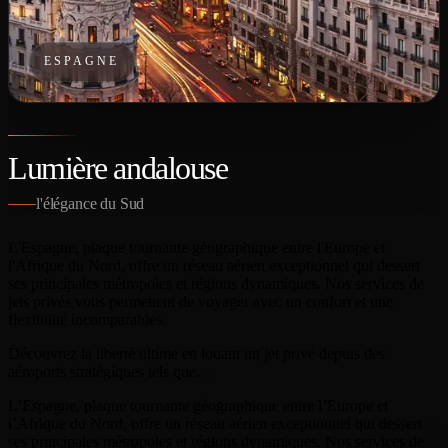
ESPAGNE
Lumière andalouse
l'élégance du Sud
L'Espagne, plaque tournante géographique entre l'Europe et
l'Afrique du Nord, offre un réseau aérien exceptionnel qui dessert
ses principales métropoles et régions dynamiques. Nos services de
jets privés vous permettent de voyager avec un confort et une
flexibilité incomparables.
Découvrez la liberté ultime en louant un jet privé depuis des
aéroports stratégiques tels que…
L’Espagne, plaque tournante géographique entre l’Europe et
l’Afrique du Nord, offre un réseau aérien exceptionnel qui dessert
ses principales métropoles et régions dynamiques. Nos services de