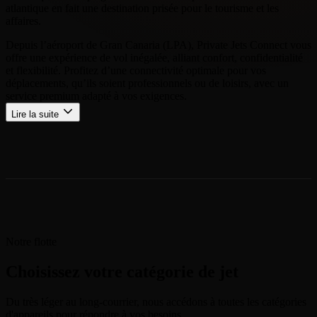
atlantique en fait une destination prisée pour le tourisme et les
affaires.
Depuis l’aéroport de Gran Canaria (LPA), Private Jets Connect vous
offre une expérience de vol inégalée, alliant confort, confidentialité
et flexibilité. Profitez d’une connectivité optimale pour vos
déplacements, qu’ils soient professionnels ou de loisirs, avec un
service premium adapté à vos exigences.
Lire la suite
Notre flotte
Choisissez votre catégorie de jet
Du très léger au long-courrier, nous accédons à toutes les catégories
d'appareils pour répondre à vos besoins.