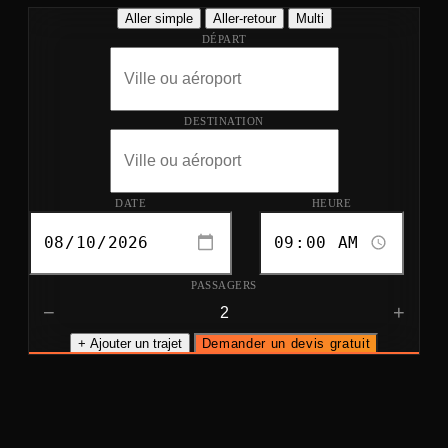
Aller simple
Aller-retour
Multi
DÉPART
DESTINATION
DATE
HEURE
PASSAGERS
−
+
+ Ajouter un trajet
Demander un devis gratuit