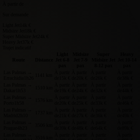
À partir de
Sur demande
Light Jet
14k €
Midsize Jet
18k €
Super Midsize Jet
24k €
Heavy Jet
37k €
Trajet indicatif
Light
Midsize
Super
Heavy
Route
Distance
Jet
6-8
Jet
7-9
Midsize Jet
Jet
10-14
pax
pax
8-12 pax
pax
Las Palmas
→
À partir
À partir
À partir
À partir
1141 km
Errachidia
1h26
de
15k €
de
20k €
de
26k €
de
38k €
Las Palmas
→
À partir
À partir
À partir
À partir
1510 km
Dakar
1h53
de
19k €
de
24k €
de
32k €
de
44k €
Las Palmas
→
À partir
À partir
À partir
À partir
1576 km
Porto
1h58
de
20k €
de
25k €
de
33k €
de
46k €
Las Palmas
→
À partir
À partir
À partir
À partir
1737 km
Madrid
2h10
de
21k €
de
27k €
de
36k €
de
49k €
Las Palmas
→
À partir
À partir
À partir
À partir
3506 km
Prague
4h23
de
39k €
de
48k €
de
64k €
de
89k €
Las Palmas
→
À partir
À partir
À partir
À partir
3516 km