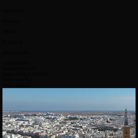
Casablanca
Distance
960 km
À partir de
Sur demande
Light Jet
14k €
Midsize Jet
17k €
Super Midsize Jet
23k €
Heavy Jet
37k €
Trajet indicatif