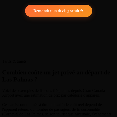
Demander un devis gratuit
Tarifs & trajets
Combien coûte un jet privé au départ de
Las Palmas ?
Voici des exemples de liaisons fréquentes depuis Gran Canaria
Airport avec une estimation de prix par catégorie d'appareil.
Ces tarifs sont donnés à titre indicatif : le coût réel dépend de
l'appareil retenu, du nombre de passagers, de la saisonnalité
(Carnaval de Las Palmas, saison touristique hivernale, événements