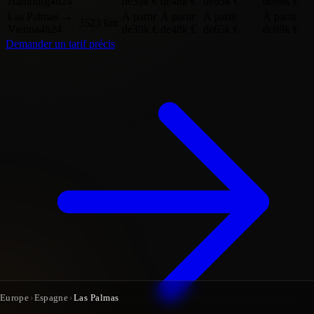
Hamburg
4h24
de
39k €
de
48k €
de
65k €
de
89k €
Las Palmas
→
À partir
À partir
À partir
À partir
3523 km
Vienna
4h24
de
39k €
de
48k €
de
65k €
de
89k €
Demander un tarif précis
Europe
›
Espagne
›
Las Palmas