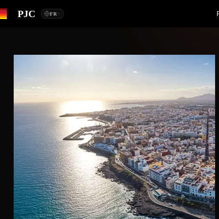
PJC
FR