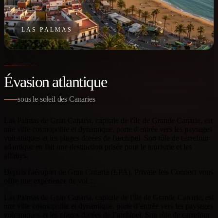
LAS PALMAS
Évasion atlantique
sous le soleil des Canaries
Las Palmas de Gran Canaria, capitale de l'île de Grande Canarie, est
une ville cosmopolite et dynamique, porte d'entrée vers les paysages
volcaniques et les plages dorées de l'archipel. Son rôle de carrefour
atlantique en fait une destination prisée pour le tourisme et les
affaires.
Depuis l'aéroport de Gran Canaria (LPA), Private Jets Connect vous
offre une expérience de vol…
Las Palmas de Gran Canaria, capitale de l’île de Grande Canarie, est
une ville cosmopolite et dynamique, porte d’entrée vers les paysages
volcaniques et les plages dorées de l’archipel. Son rôle de carrefour