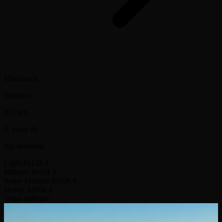
Marrakech
Distance
815 km
À partir de
Sur demande
Light Jet
12k €
Midsize Jet
16k €
Super Midsize Jet
22k €
Heavy Jet
36k €
Trajet indicatif