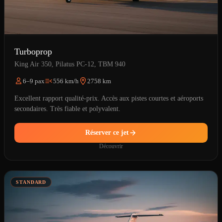
Turboprop
King Air 350, Pilatus PC-12, TBM 940
6–9 pax
556 km/h
2758 km
Excellent rapport qualité-prix. Accès aux pistes courtes et aéroports
secondaires. Très fiable et polyvalent.
Réserver ce jet
Découvrir
STANDARD