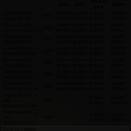
Jet
8-12
pers.
pers.
14 pers.
pers.
Guatemala City
→
À partir
À partir
À partir
À partir
0h53
Liberia
709 km
de
11k €
de
14k €
de
22k €
de
35k €
Guatemala City
→
À partir
À partir
À partir
À partir
1h54
Guadalajara
1515 km
de
19k €
de
24k €
de
32k €
de
45k €
Guatemala City
→
À partir
À partir
À partir
À partir
2h15
Miami
1800 km
de
22k €
de
28k €
de
37k €
de
51k €
Guatemala City
→
À partir
À partir
À partir
À partir
2h30
Houston
2000 km
de
24k €
de
30k €
de
40k €
de
55k €
Guatemala City
→
À partir
À partir
À partir
À partir
2h45
Dallas
2200 km
de
26k €
de
32k €
de
43k €
de
60k €
Guatemala City
→
À partir
À partir
À partir
À partir
3h00
Atlanta
2400 km
de
28k €
de
35k €
de
46k €
de
64k €
Guatemala City
→
À partir
À partir
À partir
À partir
4h10
New York
3333 km
de
37k €
de
46k €
de
62k €
de
85k €
Guatemala City
→
À partir
À partir
San
5h04
—
—
de
73k €
de
101k €
Francisco
4057 km
Guatemala City
→
À partir
À partir
Los
5h20
—
—
de
77k €
de
106k €
Angeles
4267 km
Devis en 1 minute