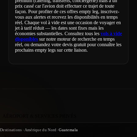
premium (catering, transferts, conciergerie) mais à un
prix cassé car l'avion doit effectuer ce trajet de toute
façon. Pour profiter de ces offres empty leg, inscrivez-
vous aux alertes et recevez les disponibilités en temps
réel. Chaque vol à vide est une occasion de voyager en
jet à tarif réduit — les dates sont fixes mais les
économies substantielles. Consultez tous les
vols à vide
disponibles
sur notre moteur de recherche en temps
réel, ou demandez votre devis gratuit pour connaître les
prochains empty legs sur cette liaison.
AÉROPORT & SERVICES PRIVÉS
Vol privé à Guatemala City depuis La
Destinations
›
Amérique du Nord
›
Guatemala