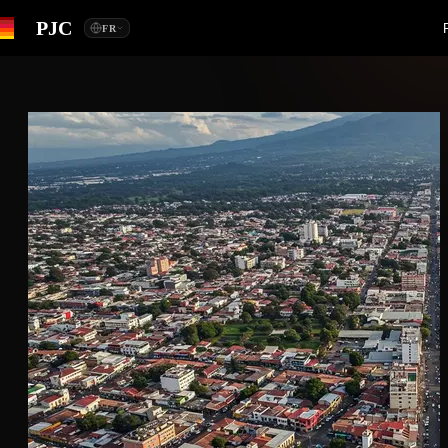
PJC
FR