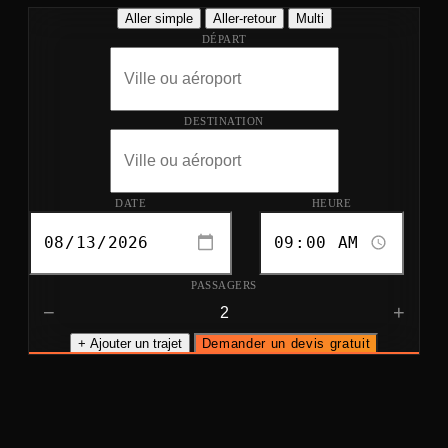
Aller simple
Aller-retour
Multi
DÉPART
DESTINATION
DATE
HEURE
PASSAGERS
−
+
+ Ajouter un trajet
Demander un devis gratuit