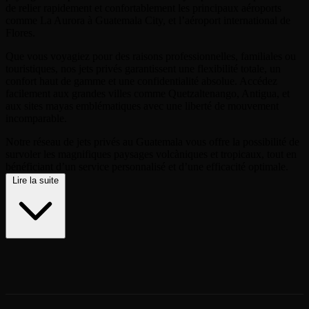
de relier rapidement et confortablement les principaux aéroports
comme La Aurora à Guatemala City, et l’aéroport international de
Flores.
Que vous voyagiez pour des raisons professionnelles, familiales ou
touristiques, nos jets privés garantissent une flexibilité totale, un
confort haut de gamme et une confidentialité absolue. Accédez
facilement aux grandes villes comme Quetzaltenango, Antigua, et
aux sites mayas emblématiques avec une liberté de mouvement
incomparable.
Notre réseau de jets privés au Guatemala vous offre la possibilité de
survoler les magnifiques paysages volcàniques et tropicaux, tout en
bénéficiant d’un service personnalisé et d’une efficacité optimale.
Lire la suite