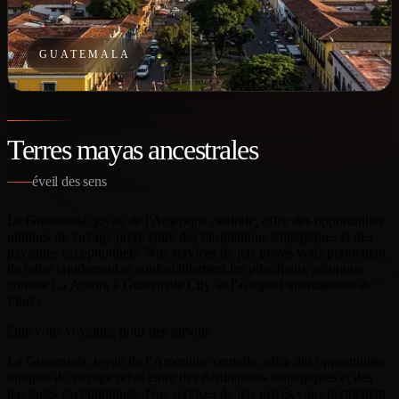
GUATEMALA
Terres mayas ancestrales
éveil des sens
Le Guatemala, joyau de l'Amérique centrale, offre des opportunités
uniques de voyage privé entre des destinations stratégiques et des
paysages exceptionnels. Nos services de jets privés vous permettent
de relier rapidement et confortablement les principaux aéroports
comme La Aurora à Guatemala City, et l'aéroport international de
Flores.
Que vous voyagiez pour des raisons…
Le Guatemala, joyau de l’Amérique centrale, offre des opportunités
uniques de voyage privé entre des destinations stratégiques et des
paysages exceptionnels. Nos services de jets privés vous permettent