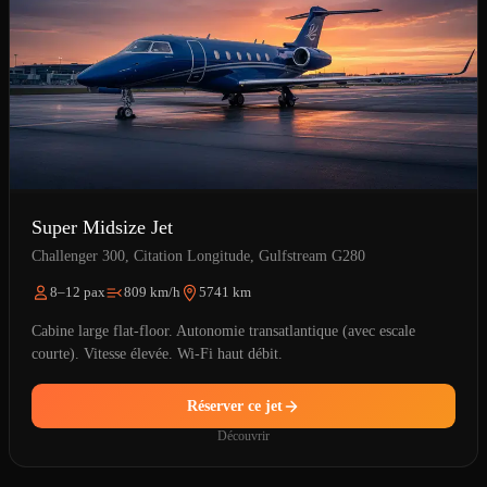
Super Midsize Jet
Challenger 300, Citation Longitude, Gulfstream G280
8–12 pax
809 km/h
5741 km
Cabine large flat-floor. Autonomie transatlantique (avec escale
courte). Vitesse élevée. Wi-Fi haut débit.
Réserver ce jet
Découvrir