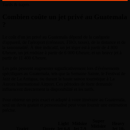
Tarifs & trajets
Combien coûte un jet privé au Guatemala
?
Le coût d'un jet privé au Guatemala dépend de la catégorie
d'appareil, de l'aéroport (créneaux, FBO, taxes), de la distance et de
la saisonnalité. À titre indicatif, un jet léger est à partir de 4 800
€/heure, un jet midsize à partir de 6 000 €/heure, et un heavy jet à
partir de 11 400 €/heure.
Les prix peuvent augmenter significativement lors d'événements
spécifiques au Guatemala, tels que la Semaine Sainte, le Festival de
Jazz de La Antigua, ou durant la haute saison touristique à La
Aurora International Airport. Ces périodes de forte demande
influencent directement la disponibilité et les tarifs.
Pour obtenir un prix exact et adapté à votre itinéraire au Guatemala,
seul un devis gratuit et personnalisé peut vous fournir une estimation
précise.
Super
Light
Midsize
Heavy
Midsize
Trajet
Durée
Jet
6-8
Jet
7-9
Jet
10-