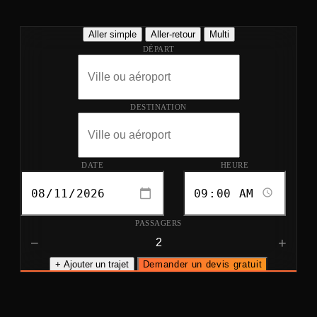
Aller simple
Aller-retour
Multi
DÉPART
DESTINATION
DATE
HEURE
PASSAGERS
−
+
+ Ajouter un trajet
Demander un devis gratuit