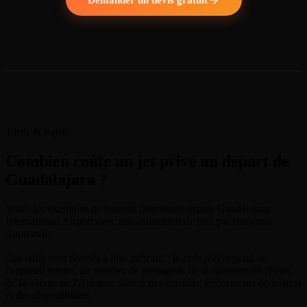
Tarifs & trajets
Combien coûte un jet privé au départ de
Guadalajara ?
Voici des exemples de liaisons fréquentes depuis Guadalajara
International Airport avec une estimation de prix par catégorie
d'appareil.
Ces tarifs sont donnés à titre indicatif : le coût réel dépend de
l'appareil retenu, du nombre de passagers, de la saisonnalité (Fêtes
de la Vierge de l'Antigua, saison des corridas, événements équestres)
et des disponibilités.