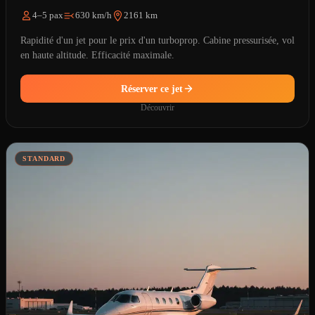
4–5 pax
630 km/h
2161 km
Rapidité d'un jet pour le prix d'un turboprop. Cabine pressurisée, vol
en haute altitude. Efficacité maximale.
Réserver ce jet
Découvrir
STANDARD