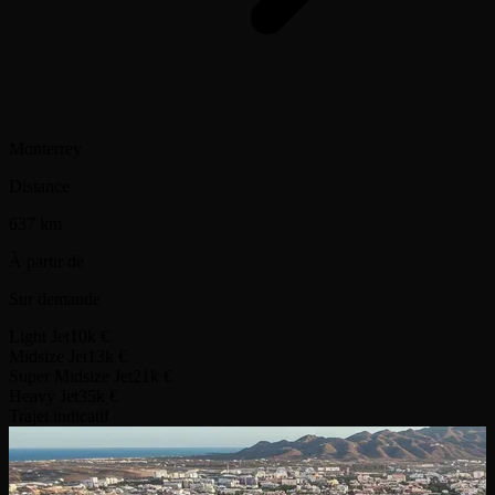
Monterrey
Distance
637 km
À partir de
Sur demande
Light Jet
10k €
Midsize Jet
13k €
Super Midsize Jet
21k €
Heavy Jet
35k €
Trajet indicatif