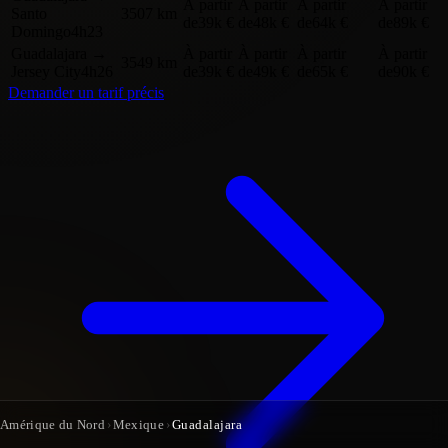
À partir
À partir
À partir
À partir
Santo
3507 km
de
39k €
de
48k €
de
64k €
de
89k €
Domingo
4h23
Guadalajara
→
À partir
À partir
À partir
À partir
3549 km
Jersey City
4h26
de
39k €
de
49k €
de
65k €
de
90k €
Demander un tarif précis
Amérique du Nord
›
Mexique
›
Guadalajara