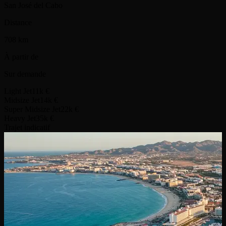
San José del Cabo
Distance
708 km
À partir de
Sur demande
Light Jet
11k €
Midsize Jet
14k €
Super Midsize Jet
22k €
Heavy Jet
35k €
Trajet indicatif