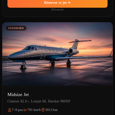
Réserver ce jet
Découvrir
STANDARD
Midsize Jet
Citation XLS+, Learjet 60, Hawker 900XP
7–9 pax
791 km/h
3913 km