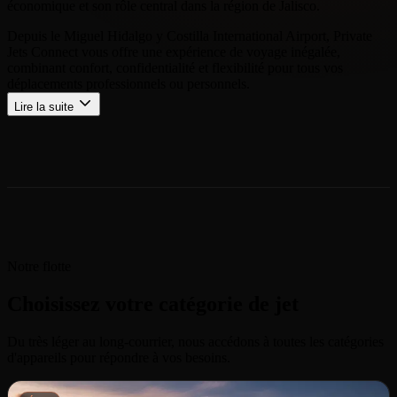
économique et son rôle central dans la région de Jalisco.
Depuis le Miguel Hidalgo y Costilla International Airport, Private
Jets Connect vous offre une expérience de voyage inégalée,
combinant confort, confidentialité et flexibilité pour tous vos
déplacements professionnels ou personnels.
Lire la suite
Notre flotte
Choisissez votre catégorie de jet
Du très léger au long-courrier, nous accédons à toutes les catégories
d'appareils pour répondre à vos besoins.