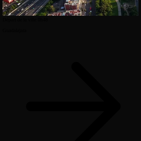
Départ de la ville
0h48
Guadalajara