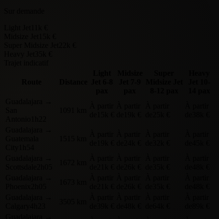
Sur demande
Light Jet
11k €
Midsize Jet
15k €
Super Midsize Jet
22k €
Heavy Jet
35k €
Trajet indicatif
Light
Midsize
Super
Heavy
Route
Distance
Jet
6-8
Jet
7-9
Midsize Jet
Jet
10-
pax
pax
8-12 pax
14 pax
Guadalajara
→
À partir
À partir
À partir
À partir
San
1091 km
de
15k €
de
19k €
de
25k €
de
38k €
Antonio
1h22
Guadalajara
→
À partir
À partir
À partir
À partir
Guatemala
1515 km
de
19k €
de
24k €
de
32k €
de
45k €
City
1h54
Guadalajara
→
À partir
À partir
À partir
À partir
1672 km
Scottsdale
2h05
de
21k €
de
26k €
de
35k €
de
48k €
Guadalajara
→
À partir
À partir
À partir
À partir
1673 km
Phoenix
2h05
de
21k €
de
26k €
de
35k €
de
48k €
Guadalajara
→
À partir
À partir
À partir
À partir
3505 km
Calgary
4h23
de
39k €
de
48k €
de
64k €
de
89k €
Guadalajara
→