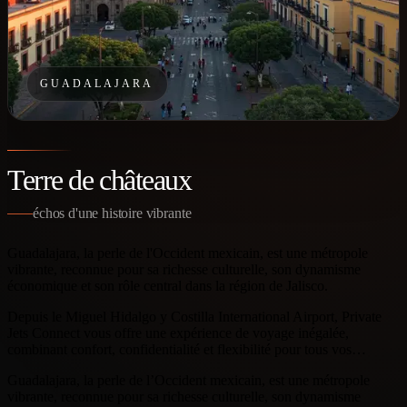
GUADALAJARA
Terre de châteaux
échos d'une histoire vibrante
Guadalajara, la perle de l'Occident mexicain, est une métropole
vibrante, reconnue pour sa richesse culturelle, son dynamisme
économique et son rôle central dans la région de Jalisco.
Depuis le Miguel Hidalgo y Costilla International Airport, Private
Jets Connect vous offre une expérience de voyage inégalée,
combinant confort, confidentialité et flexibilité pour tous vos…
Guadalajara, la perle de l’Occident mexicain, est une métropole
vibrante, reconnue pour sa richesse culturelle, son dynamisme