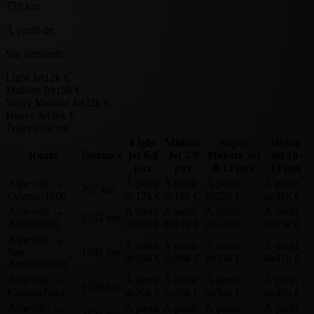
759 km
À partir de
Sur demande
Light Jet
12k €
Midsize Jet
15k €
Super Midsize Jet
22k €
Heavy Jet
36k €
Trajet indicatif
Light
Midsize
Super
Heavy
Route
Distance
Jet
6-8
Jet
7-9
Midsize Jet
Jet
10-
pax
pax
8-12 pax
14 pax
Asheville
→
À partir
À partir
À partir
À partir
797 km
Orlando
1h00
de
12k €
de
15k €
de
22k €
de
36k €
Asheville
→
À partir
À partir
À partir
À partir
1532 km
Austin
1h55
de
19k €
de
24k €
de
32k €
de
45k €
Asheville
→
À partir
À partir
À partir
À partir
San
1641 km
de
20k €
de
26k €
de
34k €
de
47k €
Antonio
2h03
Asheville
→
À partir
À partir
À partir
À partir
1656 km
Cancún
2h04
de
20k €
de
26k €
de
34k €
de
48k €
Asheville
→
À partir
À partir
À partir
À partir