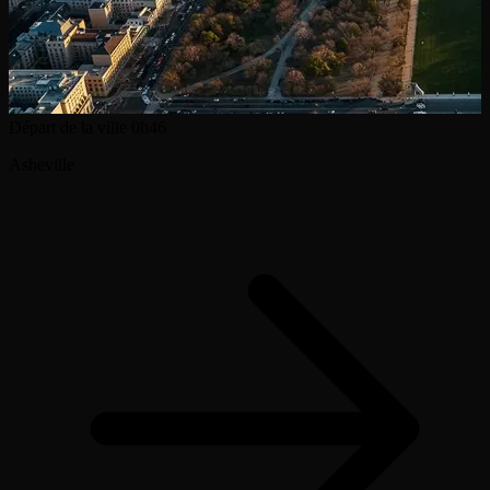
Départ de la ville
0h46
Asheville