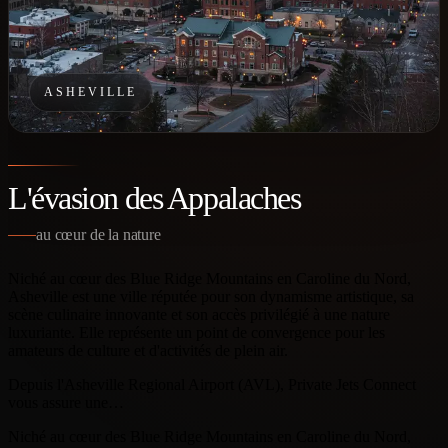
ASHEVILLE
L'évasion des Appalaches
au cœur de la nature
Niché au cœur des Blue Ridge Mountains en Caroline du Nord,
Asheville est une ville réputée pour son dynamisme artistique, sa
scène culinaire innovante et son accès privilégié à une nature
luxuriante. Elle représente un point de convergence pour les
amateurs de culture et d'activités de plein air.
Depuis l'Asheville Regional Airport (AVL), Private Jets Connect
vous assure une…
Niché au cœur des Blue Ridge Mountains en Caroline du Nord,