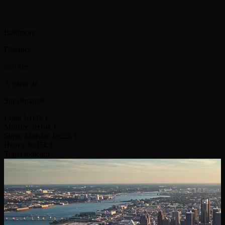
Baltimore
Distance
669 km
À partir de
Sur demande
Light Jet
11k €
Midsize Jet
14k €
Super Midsize Jet
22k €
Heavy Jet
35k €
Trajet indicatif