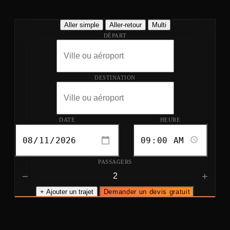
Aller simple
Aller-retour
Multi
DÉPART
DESTINATION
DATE
HEURE
PASSAGERS
−
+
+ Ajouter un trajet
Demander un devis gratuit