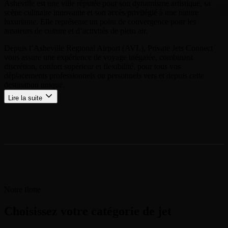
Asheville est une ville réputée pour son dynamisme artistique, sa
scène culinaire innovante et son accès privilégié à une nature
luxuriante. Elle représente un point de convergence pour les
amateurs de culture et d’activités de plein air.
Depuis l’Asheville Regional Airport (AVL), Private Jets Connect
vous assure une expérience de voyage inégalée, combinant
discrétion, confort supérieur et flexibilité, pour tous vos
déplacements professionnels ou personnels vers et depuis cette
destination unique.
Lire la suite
Notre flotte
Choisissez votre catégorie de jet