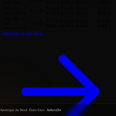
3521 km
Seattle
4h24
de
39k €
de
48k €
de
65k €
de
89k €
Asheville
→
À partir
À partir
À partir
À partir
3523 km
Portland
4h24
de
39k €
de
48k €
de
65k €
de
89k €
Asheville
→
À partir
À partir
À partir
À partir
San
3540 km
de
39k €
de
49k €
de
65k €
de
90k €
Francisco
4h25
Demander un tarif précis
Amérique du Nord
›
États-Unis
›
Asheville