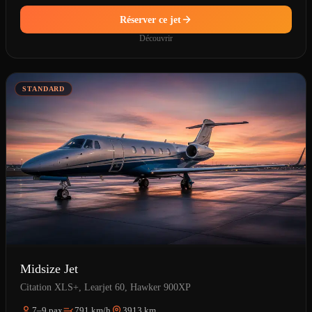
Réserver ce jet
Découvrir
STANDARD
Midsize Jet
Citation XLS+, Learjet 60, Hawker 900XP
7–9 pax
791 km/h
3913 km