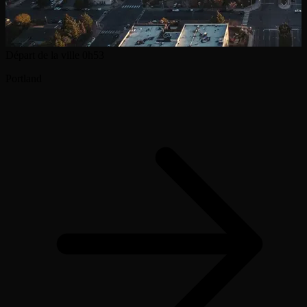
Départ de la ville
0h53
Portland