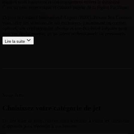
espaces verts luxuriants et son engagement envers la durabilité.
C’est un pôle économique et culturel majeur de la région Pacifique.
Depuis le Portland International Airport (PDX), Private Jets Connect
vous offre des solutions de vol exclusives, garantissant un confort
optimal, une confidentialité absolue et une flexibilité inégalée pour
tous vos déplacements, qu’ils soient professionnels ou personnels.
Lire la suite
Notre flotte
Choisissez votre catégorie de jet
Du très léger au long-courrier, nous accédons à toutes les catégories
d'appareils pour répondre à vos besoins.