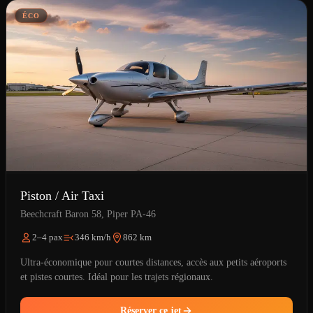
ÉCO
Piston / Air Taxi
Beechcraft Baron 58, Piper PA-46
2–4 pax
346 km/h
862 km
Ultra-économique pour courtes distances, accès aux petits aéroports
et pistes courtes. Idéal pour les trajets régionaux.
Réserver ce jet