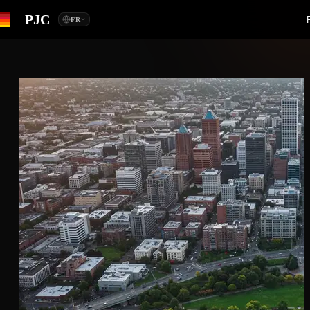
PJC
FR