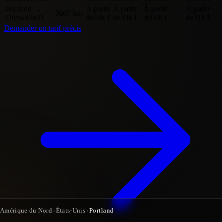
Portland
→
À partir
À partir
À partir
À partir
3607 km
Ottawa
4h31
de
40k €
de
49k €
de
66k €
de
91k €
Demander un tarif précis
Amérique du Nord
›
États-Unis
›
Portland