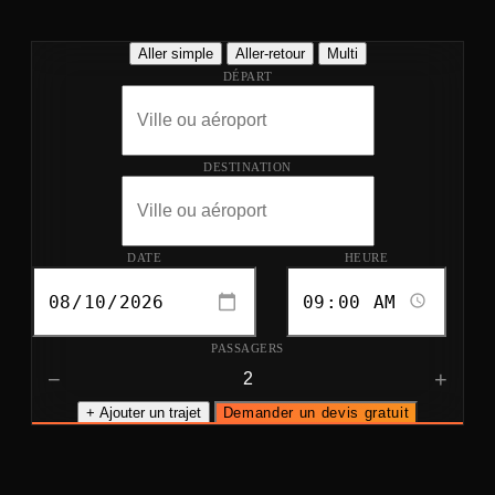
Aller simple
Aller-retour
Multi
DÉPART
DESTINATION
DATE
HEURE
PASSAGERS
−
+
+ Ajouter un trajet
Demander un devis gratuit