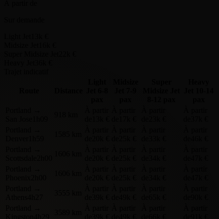
À partir de
Sur demande
Light Jet
13k €
Midsize Jet
16k €
Super Midsize Jet
22k €
Heavy Jet
36k €
Trajet indicatif
Light
Midsize
Super
Heavy
Route
Distance
Jet
6-8
Jet
7-9
Midsize Jet
Jet
10-14
pax
pax
8-12 pax
pax
Portland
→
À partir
À partir
À partir
À partir
918 km
San Jose
1h09
de
13k €
de
17k €
de
23k €
de
37k €
Portland
→
À partir
À partir
À partir
À partir
1585 km
Denver
1h59
de
20k €
de
25k €
de
33k €
de
46k €
Portland
→
À partir
À partir
À partir
À partir
1606 km
Scottsdale
2h00
de
20k €
de
25k €
de
34k €
de
47k €
Portland
→
À partir
À partir
À partir
À partir
1606 km
Phoenix
2h00
de
20k €
de
25k €
de
34k €
de
47k €
Portland
→
À partir
À partir
À partir
À partir
3555 km
Athens
4h27
de
39k €
de
49k €
de
65k €
de
90k €
Portland
→
À partir
À partir
À partir
À partir
3589 km
Kingston
4h29
de
39k €
de
49k €
de
66k €
de
91k €