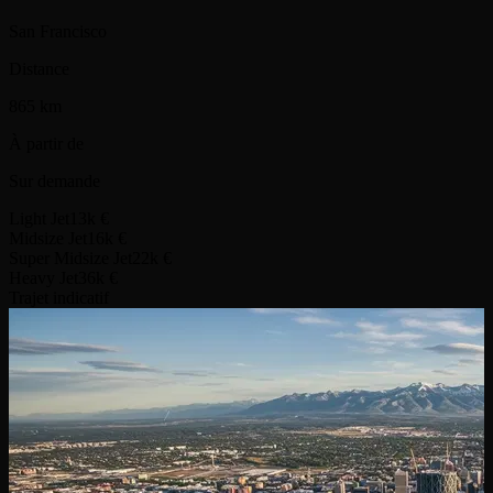
San Francisco
Distance
865 km
À partir de
Sur demande
Light Jet
13k €
Midsize Jet
16k €
Super Midsize Jet
22k €
Heavy Jet
36k €
Trajet indicatif