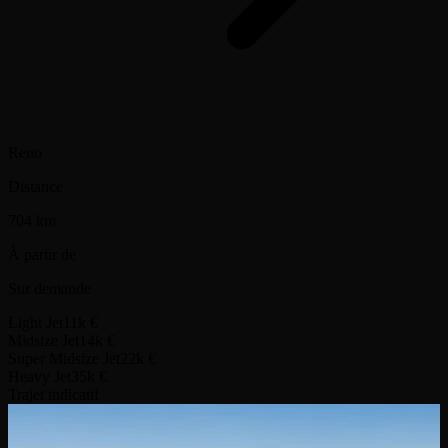
Reno
Distance
704 km
À partir de
Sur demande
Light Jet
11k €
Midsize Jet
14k €
Super Midsize Jet
22k €
Heavy Jet
35k €
Trajet indicatif