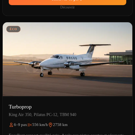
Découvrir
ÉCO
Turboprop
King Air 350, Pilatus PC-12, TBM 940
6–9 pax
556 km/h
2758 km