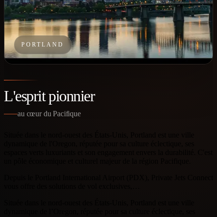
PORTLAND
L'esprit pionnier
au cœur du Pacifique
Située dans le nord-ouest des États-Unis, Portland est une ville
dynamique de l'Oregon, réputée pour sa culture éclectique, ses
espaces verts luxuriants et son engagement envers la durabilité. C'est
un pôle économique et culturel majeur de la région Pacifique.
Depuis le Portland International Airport (PDX), Private Jets Connect
vous offre des solutions de vol exclusives,…
Située dans le nord-ouest des États-Unis, Portland est une ville
dynamique de l’Oregon, réputée pour sa culture éclectique, ses