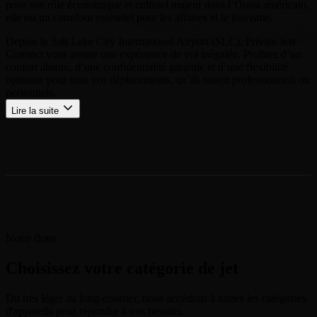
pour son rôle économique et culturel majeur dans l’Ouest américain,
elle est un carrefour essentiel pour les affaires et le tourisme.
Depuis le Salt Lake City International Airport (SLC), Private Jets
Connect vous assure une expérience de vol inégalée. Profitez d’un
confort absolu, d’une confidentialité garantie et d’une flexibilité
optimale pour tous vos déplacements, qu’ils soient professionnels ou
personnels.
Lire la suite
Notre flotte
Choisissez votre catégorie de jet
Du très léger au long-courrier, nous accédons à toutes les catégories
d'appareils pour répondre à vos besoins.