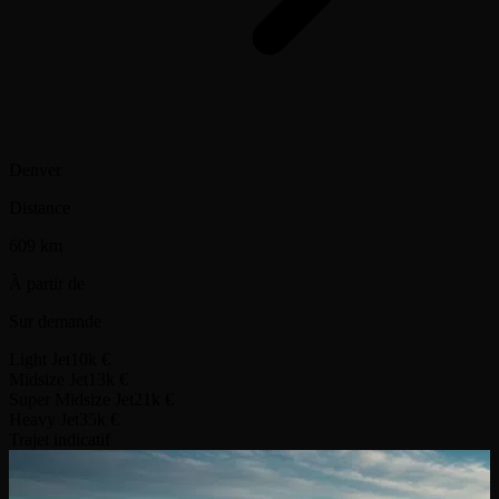
Denver
Distance
609 km
À partir de
Sur demande
Light Jet
10k €
Midsize Jet
13k €
Super Midsize Jet
21k €
Heavy Jet
35k €
Trajet indicatif