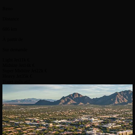
Reno
Distance
686 km
À partir de
Sur demande
Light Jet
11k €
Midsize Jet
14k €
Super Midsize Jet
22k €
Heavy Jet
35k €
Trajet indicatif