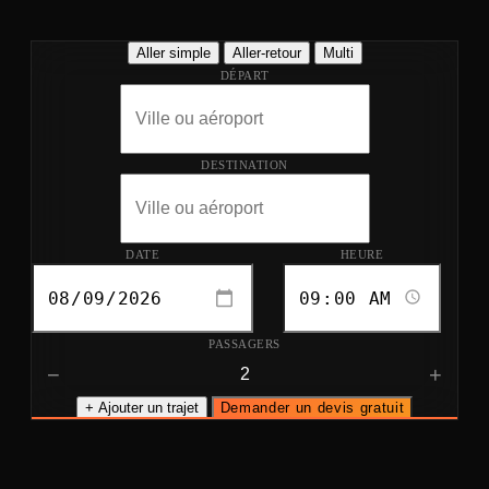
Aller simple
Aller-retour
Multi
DÉPART
DESTINATION
DATE
HEURE
PASSAGERS
−
+
+ Ajouter un trajet
Demander un devis gratuit