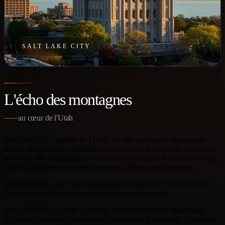
SALT LAKE CITY
L'écho des montagnes
au cœur de l'Utah
Salt Lake City, capitale de l'Utah, est une métropole dynamique
nichée au cœur des majestueuses montagnes Rocheuses. Reconnue
pour son rôle économique et culturel majeur dans l'Ouest américain,
elle est un carrefour essentiel pour les affaires et le tourisme.
Depuis le Salt Lake City International Airport (SLC), Private Jets
Connect vous assure une expérience de vol inégalée….
Salt Lake City, capitale de l’Utah, est une métropole dynamique
nichée au cœur des majestueuses montagnes Rocheuses. Reconnue