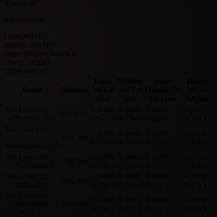
À partir de
Sur demande
Light Jet
12k €
Midsize Jet
15k €
Super Midsize Jet
22k €
Heavy Jet
36k €
Trajet indicatif
Light
Midsize
Super
Heavy
Route
Distance
Jet
6-8
Jet
7-9
Midsize Jet
Jet
10-
pax
pax
8-12 pax
14 pax
Salt Lake City
À partir
À partir
À partir
À partir
801 km
→
Phoenix
1h00
de
12k €
de
15k €
de
22k €
de
36k €
Salt Lake City
À partir
À partir
À partir
À partir
→
1586 km
de
20k €
de
25k €
de
33k €
de
46k €
Minneapolis
1h59
Salt Lake City
À partir
À partir
À partir
À partir
1599 km
→
St. Paul
2h00
de
20k €
de
25k €
de
33k €
de
46k €
Salt Lake City
À partir
À partir
À partir
À partir
1612 km
→
Dallas
2h01
de
20k €
de
25k €
de
34k €
de
47k €
Salt Lake City
À partir
À partir
À partir
À partir
→
Guatemala
3569 km
de
39k €
de
49k €
de
65k €
de
90k €
City
4h28