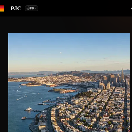
PJC
FR