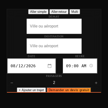
Aller simple
Aller-retour
Multi
DÉPART
DESTINATION
DATE
HEURE
PASSAGERS
−
+
+ Ajouter un trajet
Demander un devis gratuit