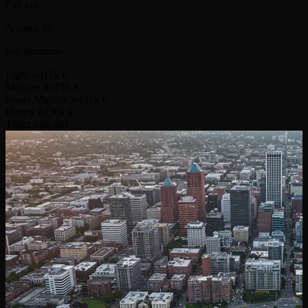
730 km
À partir de
Sur demande
Light Jet
11k €
Midsize Jet
15k €
Super Midsize Jet
22k €
Heavy Jet
36k €
Trajet indicatif