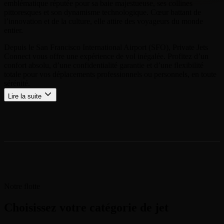
emblématique réputée pour sa baie majestueuse, ses collines
pittoresques et son dynamisme technologique. Cœur battant de
l’innovation et de la culture, elle attire des voyageurs du monde
entier.
Depuis le San Francisco International Airport (SFO), Private Jets
Connect vous offre une expérience de vol inégalée. Profitez d’un
confort absolu, d’une confidentialité garantie et d’une flexibilité
totale pour vos déplacements professionnels ou personnels, en toute
sérénité.
Lire la suite
Notre flotte
Choisissez votre catégorie de jet