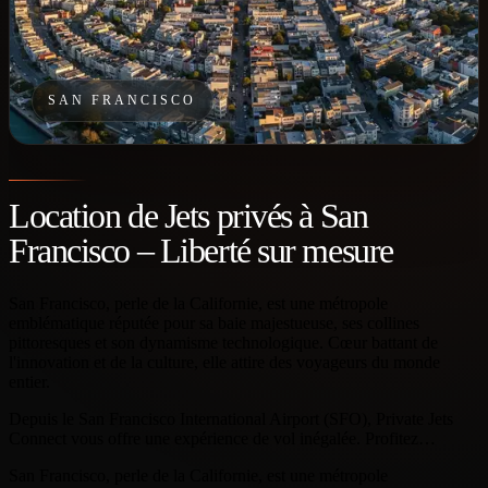
SAN FRANCISCO
Location de Jets privés à San
Francisco – Liberté sur mesure
San Francisco, perle de la Californie, est une métropole
emblématique réputée pour sa baie majestueuse, ses collines
pittoresques et son dynamisme technologique. Cœur battant de
l'innovation et de la culture, elle attire des voyageurs du monde
entier.
Depuis le San Francisco International Airport (SFO), Private Jets
Connect vous offre une expérience de vol inégalée. Profitez…
San Francisco, perle de la Californie, est une métropole