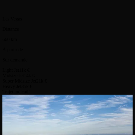
Las Vegas
Distance
660 km
À partir de
Sur demande
Light Jet
11k €
Midsize Jet
14k €
Super Midsize Jet
21k €
Heavy Jet
35k €
Trajet indicatif