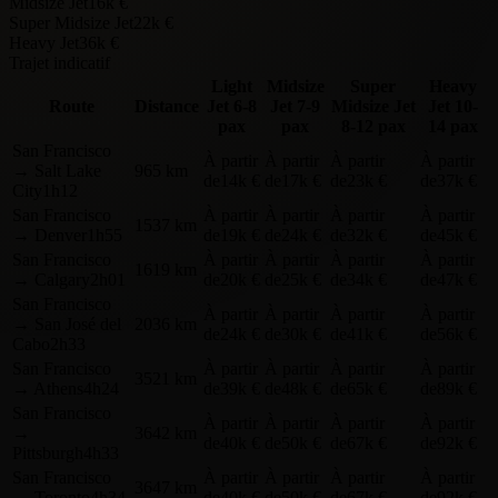
Midsize Jet
16k €
Super Midsize Jet
22k €
Heavy Jet
36k €
Trajet indicatif
Light
Midsize
Super
Heavy
Route
Distance
Jet
6-8
Jet
7-9
Midsize Jet
Jet
10-
pax
pax
8-12 pax
14 pax
San Francisco
À partir
À partir
À partir
À partir
→
Salt Lake
965 km
de
14k €
de
17k €
de
23k €
de
37k €
City
1h12
San Francisco
À partir
À partir
À partir
À partir
1537 km
→
Denver
1h55
de
19k €
de
24k €
de
32k €
de
45k €
San Francisco
À partir
À partir
À partir
À partir
1619 km
→
Calgary
2h01
de
20k €
de
25k €
de
34k €
de
47k €
San Francisco
À partir
À partir
À partir
À partir
→
San José del
2036 km
de
24k €
de
30k €
de
41k €
de
56k €
Cabo
2h33
San Francisco
À partir
À partir
À partir
À partir
3521 km
→
Athens
4h24
de
39k €
de
48k €
de
65k €
de
89k €
San Francisco
À partir
À partir
À partir
À partir
→
3642 km
de
40k €
de
50k €
de
67k €
de
92k €
Pittsburgh
4h33
San Francisco
À partir
À partir
À partir
À partir
3647 km
→
Toronto
4h34
de
40k €
de
50k €
de
67k €
de
92k €