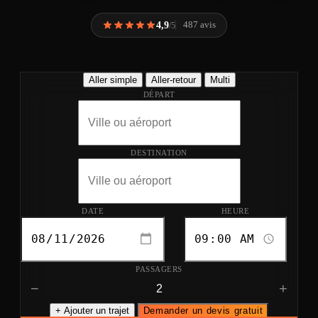
4,9
487 avis
/5
Aller simple
Aller-retour
Multi
DÉPART
DESTINATION
DATE
HEURE
PASSAGERS
−
+
+ Ajouter un trajet
Demander un devis gratuit