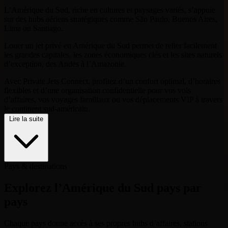
L’Amérique du Sud, riche en cultures et paysages variés, s’appuie
sur des hubs aériens stratégiques comme São Paulo, Buenos Aires,
Lima ou Santiago.
Louer un jet privé en Amérique du Sud permet de relier facilement
les grandes capitales, les zones économiques clés et les sites naturels
d’exception, des Andes à l’Amazonie.
Avec Private Jets Connect, profitez d’un confort optimal, d’horaires
flexibles et d’une organisation confidentielle pour vos vols
d’affaires, vos voyages familiaux ou vos déplacements VIP à travers
le continent sud-américain.
Lire la suite
Pays & destinations
Explorez l’Amérique du Sud pays par
pays
Chaque pays donne accès à ses propres hubs d’affaires, stations