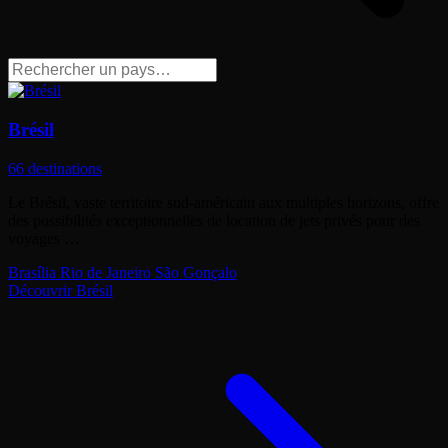
Brésil
66 destinations
Le Brésil, vaste territoire sud-américain aux multiples horizons, offre
des possibilités exceptionnelles de location de jets privés pour des
voyages …
Brasília
Rio de Janeiro
São Gonçalo
Découvrir Brésil