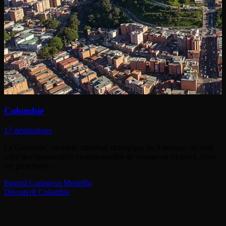
Colombie
17 destinations
La Colombie, véritable carrefour stratégique en Amérique du Sud,
offre des opportunités exceptionnelles de voyage en jet privé. Avec
ses principaux …
Bogotá
Cartagena
Medellín
Découvrir Colombie