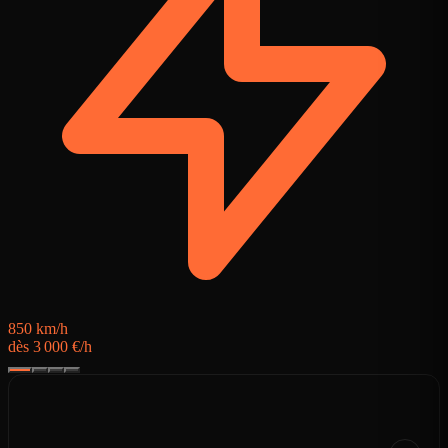
8
d
850 km/h
dès 3 000 €/h