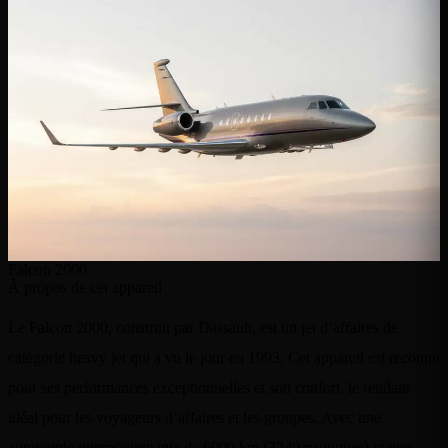
Falcon 2000
À propos de cet appareil
Le Falcon 2000, construit par Dassault, est un jet d’affaires de
catégorie heavy jet qui a vu le jour en 1993. Cet appareil est reconnu
pour ses performances exceptionnelles et son confort, le rendant
idéal pour les voyageurs d’affaires et les groupes. Avec une
autonomie impressionnante de 6000 km (3240 nautiques) et une