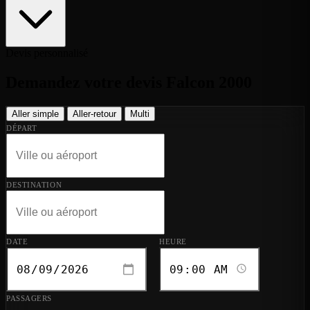
Devis personnalisé
Demandez votre devis Falcon 2000
Aller simple
Aller-retour
Multi
DÉPART
DESTINATION
DATE
HEURE
PASSAGERS