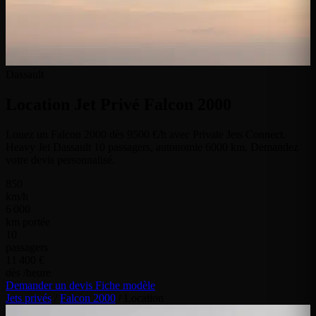
Dassault
Location Jet Privé
Falcon 2000
Louez un Falcon 2000 dès 9500 €/h avec Private Jets Connect.
Heavy Jet Dassault 10 passagers, autonomie 6000 km. Demandez
votre devis personnalisé.
850
km/h
6 000
km portée
10
passagers
11 400 €
dès /heure
Demander un devis
Fiche modèle
Jets privés
/
Falcon 2000
/
Location