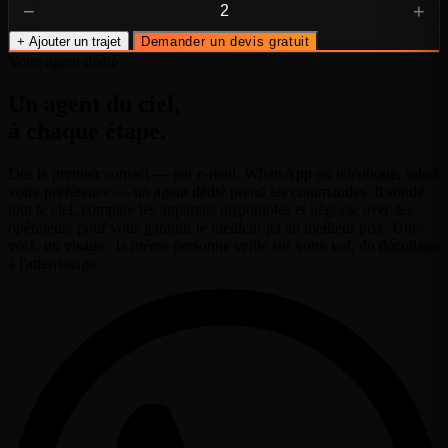
−
+
+ Ajouter un trajet
Demander un devis gratuit
Votre agent dédié
Un agent du ciel,
à chaque étape.
Dès le premier contact — par e-mail, WhatsApp ou téléphone, selon
votre préférence — un agent dédié prend les commandes. Il sonde
tout le ciel, compare les appareils disponibles et négocie avec les
opérateurs pour vous garantir le meilleur jet au meilleur prix. Une
voix, un visage : la même personne veille sur votre vol, du décollage
à l'atterrissage.