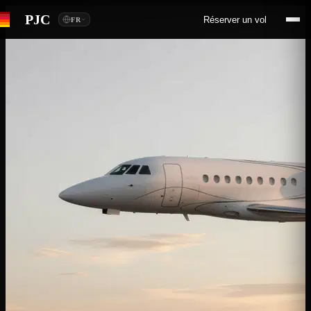
PJC
Réserver un vol
FR