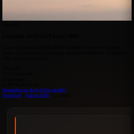
Dassault
Location Jet Privé
Falcon 2000
Louez un Falcon 2000 dès 9500 €/h avec Private Jets Connect.
Heavy Jet Dassault 10 passagers, autonomie 6000 km. Demandez
votre devis personnalisé.
850
km/h
6 000
km portée
10
passagers
11 400 €
dès /heure
Demander un devis
Fiche modèle
Jets privés
/
Falcon 2000
/
Location