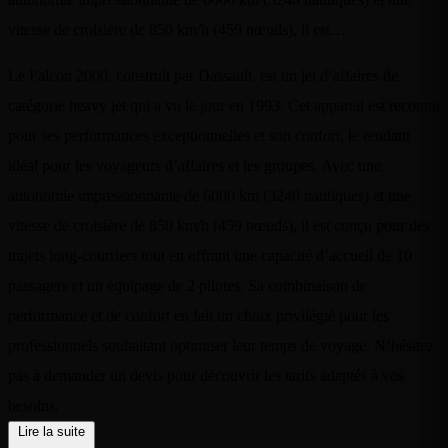
vitesse de croisière de 850 km/h (459 nœuds), il est…
Le Falcon 2000, construit par Dassault, est un jet d’affaires de
catégorie heavy jet qui a vu le jour en 1993. Cet appareil est reconnu
pour ses performances exceptionnelles et son confort, le rendant
idéal pour les voyageurs d’affaires et les groupes. Avec une
autonomie impressionnante de 6000 km (3240 nautiques) et une
vitesse de croisière de 850 km/h (459 nœuds), il est conçu pour des
trajets long-courriers tout en offrant une capacité d’accueil de 10
passagers et un équipage de 2 pilotes. Sa combinaison de
performance et de confort en fait un choix privilégié pour les
professionnels souhaitant optimiser leur temps de voyage. N’hésitez
pas à demander un devis pour découvrir les tarifs adaptés à vos
besoins.
Lire la suite