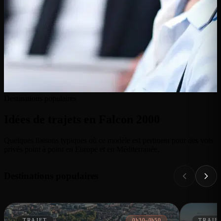
Destinations populaires
Idées de trajets en Falcon 2000
Quelques liaisons typiques où ce modèle est pertinent pour des vols
privés point à point en Europe et en Méditerranée.
Destinations populaires
TRAJET
0h30–0h50
TRAJE