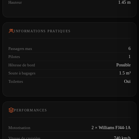
Hauteur
1.45 m
INFORMATIONS PRATIQUES
Passagers max
6
Pilotes
1
Hôtesse de bord
Possible
Soute à bagages
1.5 m³
Toilettes
Oui
PERFORMANCES
Motorisation
2 × Williams FJ44-1A
Vitesse de croisière
740 km/h