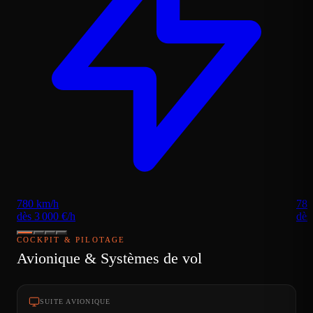
780 km/h
780
dès 3 000 €/h
dès
COCKPIT & PILOTAGE
Avionique & Systèmes de vol
SUITE AVIONIQUE