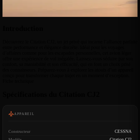
Introduction
Découvrez le Citation CJ2, un jet privé qui incarne l’alliance parfaite
entre performance et élégance discrète. Idéal pour les voyages
d’affaires comme pour les escapades personnelles, cet avion léger
offre une expérience de vol inégalée. Laissez-vous séduire par son
confort, sa maniabilité et son efficacité, qui en font un choix prisé
des connaisseurs. Préparez-vous à explorer les atouts d’un appareil
conçu pour transformer chaque trajet en un moment d’exception.
Fiche technique
Spécifications du Citation CJ2
APPAREIL
Constructeur
CESSNA
Modèle
Citation CJ2