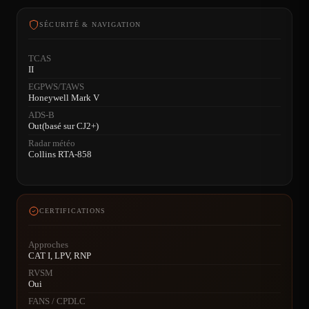
SÉCURITÉ & NAVIGATION
TCAS
II
EGPWS/TAWS
Honeywell Mark V
ADS-B
Out(basé sur CJ2+)
Radar météo
Collins RTA-858
CERTIFICATIONS
Approches
CAT I, LPV, RNP
RVSM
Oui
FANS / CPDLC