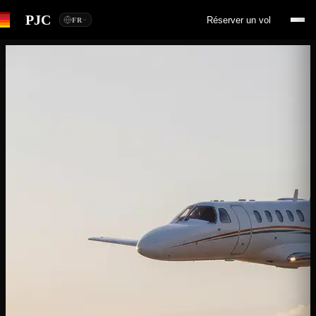
PJC
Réserver un vol
FR