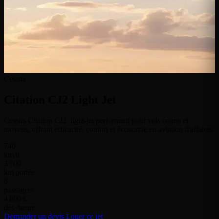
Cessna
Citation CJ2
Light Jet
Cessna Citation CJ2: light-jet performant pour vols courts et
moyens, offrant efficacité, confort et économie en aviation d'affaires.
740
km/h
3 700
km portée
6
passagers
4 800 €
dès /heure
Demander un devis
Louer ce jet