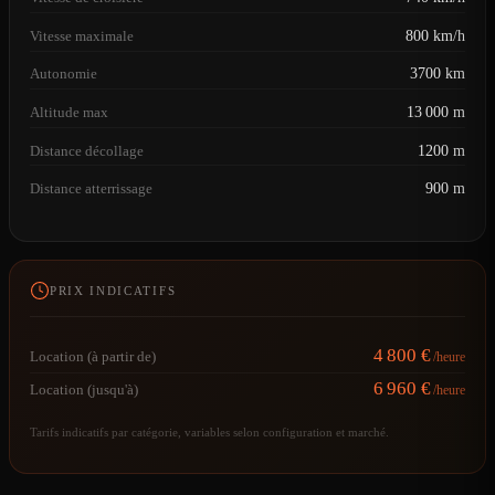
Vitesse maximale
800 km/h
Autonomie
3700 km
Altitude max
13 000 m
Distance décollage
1200 m
Distance atterrissage
900 m
PRIX INDICATIFS
4 800 €
Location (à partir de)
/heure
6 960 €
Location (jusqu'à)
/heure
Tarifs indicatifs par catégorie, variables selon configuration et marché.