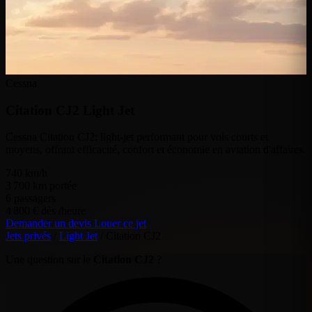
Cessna
Citation CJ2
Light Jet
Cessna Citation CJ2: light-jet performant pour vols courts et
moyens, offrant efficacité, confort et économie en aviation d'affaires.
740
km/h
3 700
km portée
6
passagers
4 800 €
dès /heure
Demander un devis
Louer ce jet
Jets privés
/
Light Jet
/
Citation CJ2
Une question sur le
Citation CJ2
?