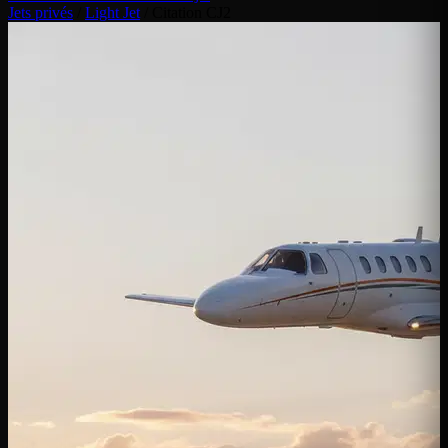
Jets privés
/
Light Jet
/
Citation CJ2