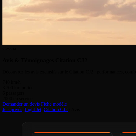
Cessna
Avis & Témoignages
Citation CJ2
Découvrez les avis exclusifs sur le Citation CJ2 : performances, confor
740
km/h
3 700
km portée
6
passagers
2000
en service
Demander un devis
Fiche modèle
Jets privés
/
Light Jet
/
Citation CJ2
/
Avis