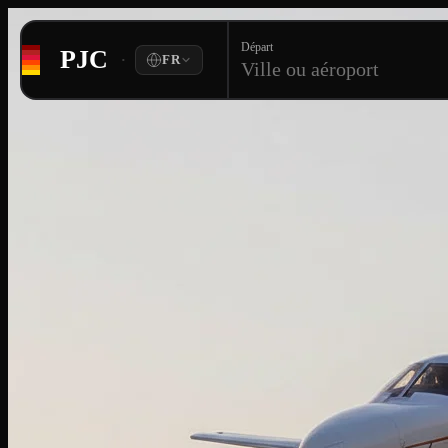
Départ
PJC
·
FR
Ville ou aéroport