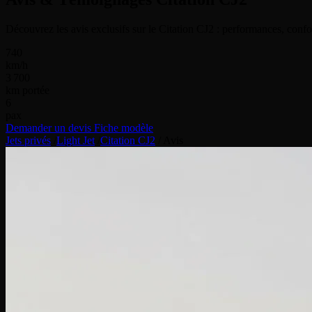
Découvrez les avis exclusifs sur le Citation CJ2 : performances, confor
740
km/h
3 700
km portée
6
pax
Demander un devis
Fiche modèle
Jets privés
/
Light Jet
/
Citation CJ2
/
Avis