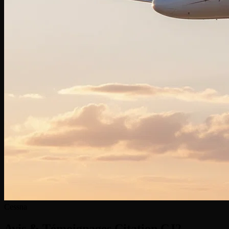
Cessna
Avis & Témoignages
Citation CJ2