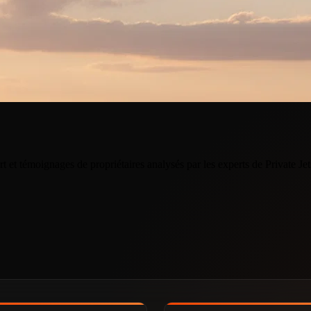
t et témoignages de propriétaires analysés par les experts de Private Je