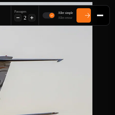
Passagers
Aller simple
2
Aller-retour