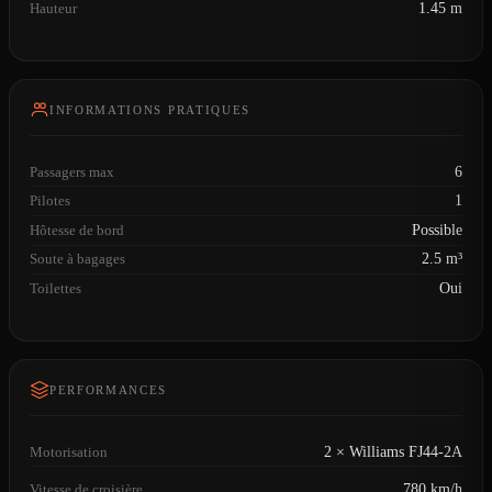
Hauteur
1.45 m
INFORMATIONS PRATIQUES
Passagers max
6
Pilotes
1
Hôtesse de bord
Possible
Soute à bagages
2.5 m³
Toilettes
Oui
PERFORMANCES
Motorisation
2 × Williams FJ44-2A
Vitesse de croisière
780 km/h