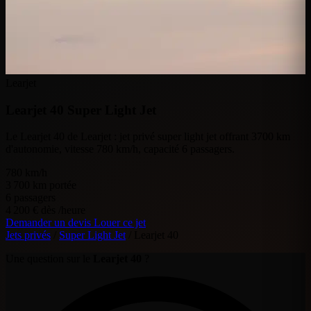
Learjet
Learjet 40
Super Light Jet
Le Learjet 40 de Learjet : jet privé super light jet offrant 3700 km
d'autonomie, vitesse 780 km/h, capacité 6 passagers.
780
km/h
3 700
km portée
6
passagers
4 200 €
dès /heure
Demander un devis
Louer ce jet
Jets privés
/
Super Light Jet
/
Learjet 40
Une question sur le
Learjet 40
?