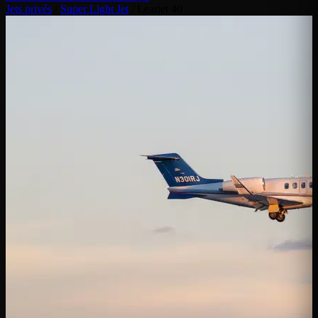
Jets privés
/
Super Light Jet
/
Learjet 40