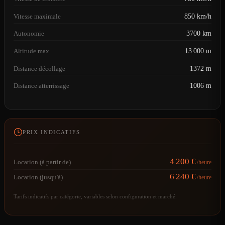
Vitesse maximale
850 km/h
Autonomie
3700 km
Altitude max
13 000 m
Distance décollage
1372 m
Distance atterrissage
1006 m
PRIX INDICATIFS
4 200 €
Location (à partir de)
/heure
6 240 €
Location (jusqu'à)
/heure
Tarifs indicatifs par catégorie, variables selon configuration et marché.