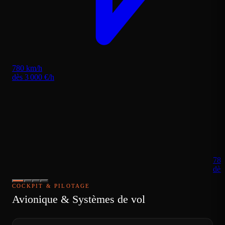
780 km/h
dès 3 000 €/h
780
dès
COCKPIT & PILOTAGE
Avionique & Systèmes de vol