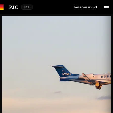
PJC
Réserver un vol
FR