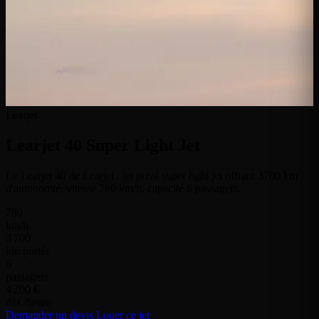
Learjet
Learjet 40
Super Light Jet
Le Learjet 40 de Learjet : jet privé super light jet offrant 3700 km
d'autonomie, vitesse 780 km/h, capacité 6 passagers.
780
km/h
3 700
km portée
6
passagers
4 200 €
dès /heure
Demander un devis
Louer ce jet