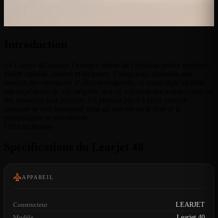
Introduction
Le Learjet 40 incarne l’essence même de l’aviation privée moderne,
alliant rapidité, confort et élégance. Conçu pour répondre aux
besoins des voyageurs d’affaires exigeants, ce super-light jet offre
une expérience de vol inégalée, que ce soit pour des trajets courts ou
des distances plus longues. En prenant place à bord, chaque
passager se voit transporté dans un univers où le luxe et la
performance se rencontrent.
Fiche technique
Spécifications du Learjet 40
APPAREIL
Constructeur
LEARJET
Modèle
Learjet 40