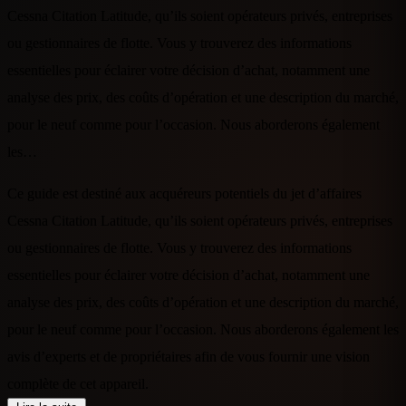
Cessna Citation Latitude, qu’ils soient opérateurs privés, entreprises
ou gestionnaires de flotte. Vous y trouverez des informations
essentielles pour éclairer votre décision d’achat, notamment une
analyse des prix, des coûts d’opération et une description du marché,
pour le neuf comme pour l’occasion. Nous aborderons également
les…
Ce guide est destiné aux acquéreurs potentiels du jet d’affaires
Cessna Citation Latitude, qu’ils soient opérateurs privés, entreprises
ou gestionnaires de flotte. Vous y trouverez des informations
essentielles pour éclairer votre décision d’achat, notamment une
analyse des prix, des coûts d’opération et une description du marché,
pour le neuf comme pour l’occasion. Nous aborderons également les
avis d’experts et de propriétaires afin de vous fournir une vision
complète de cet appareil.