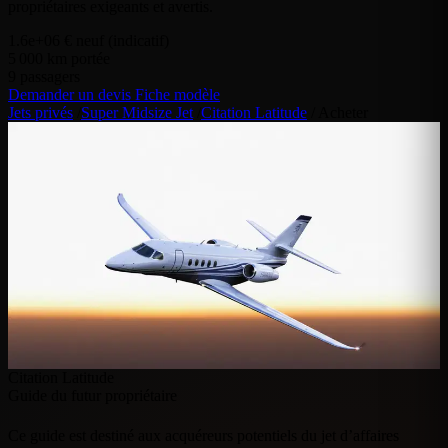
propriétaires exigeants et avertis.
1.6e+06
€ neuf (indicatif)
5 000
km portée
9
passagers
Demander un devis
Fiche modèle
Jets privés
/
Super Midsize Jet
/
Citation Latitude
/
Acheter
Citation Latitude
Guide du futur propriétaire
Ce guide est destiné aux acquéreurs potentiels du jet d’affaires