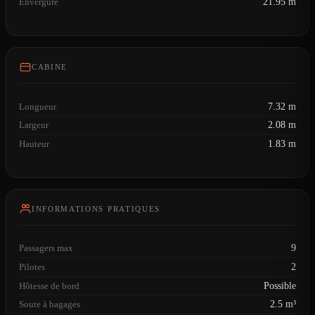
Envergure
21.95 m
CABINE
Longueur
7.32 m
Largeur
2.08 m
Hauteur
1.83 m
INFORMATIONS PRATIQUES
Passagers max
9
Pilotes
2
Hôtesse de bord
Possible
Soute à bagages
2.5 m³