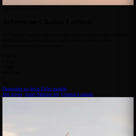
Guide d'acquisition
Acheter un
Citation Latitude
Le Citation Latitude, jet privé super-midsize ultime, offre le parfait
équilibre entre performance, confort et économie pour les
propriétaires exigeants et avertis.
1.6e+06
€ neuf
5 000
km portée
9
pax
Demander un devis
Fiche modèle
Jets privés
/
Super Midsize Jet
/
Citation Latitude
/
Acheter