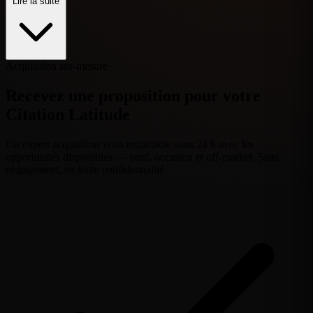
Lire la suite
Acquisition sur-mesure
Recevez une proposition pour votre
Citation Latitude
Un expert acquisition vous recontacte sous 24 h avec les
opportunités disponibles — neuf, occasion et off-market. Sans
engagement, en toute confidentialité.