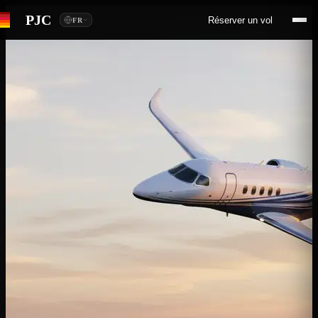
PJC
Réserver un vol
FR