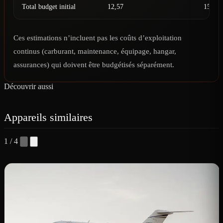
Total budget initial
12,57
15,65
Ces estimations n’incluent pas les coûts d’exploitation
continus (carburant, maintenance, équipage, hangar,
assurances) qui doivent être budgétisés séparément.
Découvrir aussi
Appareils similaires
1 / 4
C