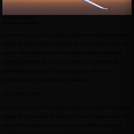
Citation Latitude
Retours d'expérience
Lancé en 2015, le Cessna Citation Latitude s’est rapidement imposé
comme un acteur majeur du segment des jets d’affaires
midsize
, avec
plus de 300 exemplaires livrés à ce jour. Cet article propose une
analyse approfondie des retours d’expérience de propriétaires,
pilotes et passagers, afin de dresser un portrait fidèle de ses
performances et de son agrément d’utilisation.
Un Citation Latitude…
Lancé en 2015, le Cessna Citation Latitude s’est rapidement imposé
comme un acteur majeur du segment des jets d’affaires
midsize
, avec
plus de 300 exemplaires livrés à ce jour. Cet article propose une