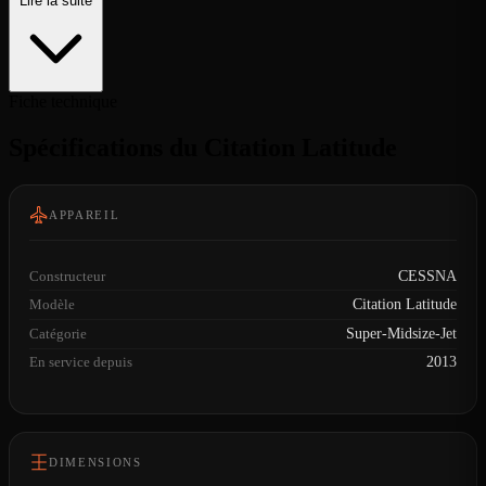
Lire la suite
Fiche technique
Spécifications du Citation Latitude
APPAREIL
Constructeur
CESSNA
Modèle
Citation Latitude
Catégorie
Super-Midsize-Jet
En service depuis
2013
DIMENSIONS