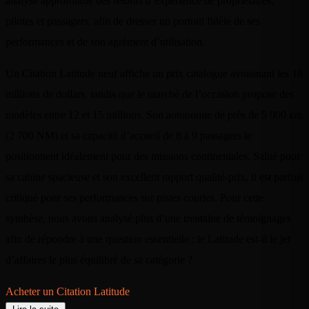
analyse approfondie des retours d’expérience de propriétaires,
pilotes et passagers, afin de dresser un portrait fidèle de ses
performances et de son agrément d’utilisation.
Un Citation Latitude neuf affiche un prix catalogue avoisinant les 18
millions de dollars, tandis que le marché de l’occasion propose des
modèles entre 12 et 15 millions. Son autonomie de près de 5 000 km
(2 700 NM) et sa capacité d’accueil de 8 à 9 passagers le
positionnent idéalement pour des missions continentales. Salué pour
sa cabine spacieuse et son excellent rapport qualité-prix, il est parfois
critiqué pour ses performances sur pistes courtes. Pour cette
synthèse, nous avons analysé plus d’une trentaine de témoignages
afin de répondre à une question essentielle : le Latitude est-il le jet
d’affaires le plus équilibré de sa catégorie ?
Acheter un Citation Latitude