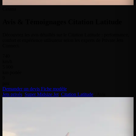
Cessna
Avis & Témoignages
Citation Latitude
Découvrez les avis détaillés sur le Citation Latitude : performance,
confort et expérience utilisateur selon les experts de Private Jets
Connect.
740
km/h
5 000
km portée
9
pax
Demander un devis
Fiche modèle
Jets privés
/
Super Midsize Jet
/
Citation Latitude
/
Avis