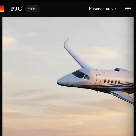
PJC
Réserver un vol
FR