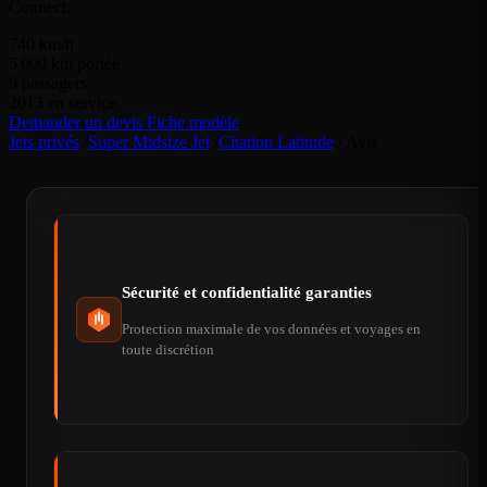
Connect.
740
km/h
5 000
km portée
9
passagers
2013
en service
Demander un devis
Fiche modèle
Jets privés
/
Super Midsize Jet
/
Citation Latitude
/
Avis
Sécurité et confidentialité garanties
Protection maximale de vos données et voyages en
toute discrétion