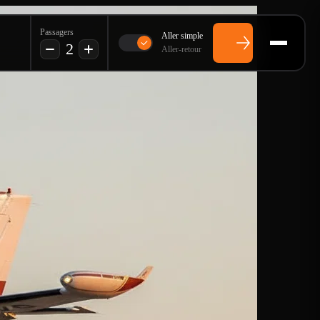
Passagers
Aller simple
2
Aller-retour