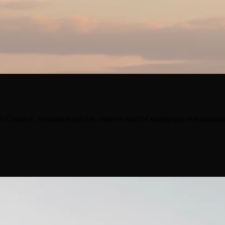
s Connect : estimation précise, mise en marché stratégique et transactio