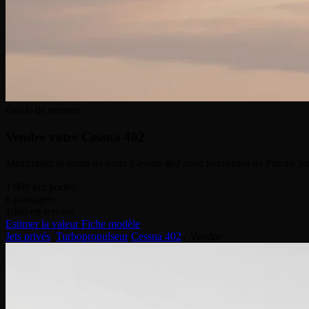
Guide de revente
Vendre votre
Cessna 402
Maximisez la vente de votre Cessna 402 avec l'expertise de Private Jet
1 600
km portée
6
passagers
1966
en service
Estimer la valeur
Fiche modèle
Jets privés
/
Turbopropulseur
/
Cessna 402
/
Vendre