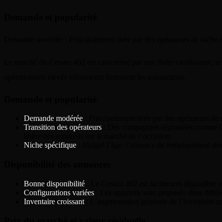
Demande et popularité
Demande modérée : Principalement tirée par des opérateurs de niche 
Le marché du Cessna 402 est caractérisé par une flotte vieillissante, 
opérationnels élevés influencent fortement les transactions.
Demande et popularité
Demande modérée
: Principalement tirée par des opérateurs de 
Transition des opérateurs
: Des compagnies régionales comme Cape
libère des appareils sur le marché de l’occasion.
Niche spécifique
: Malgré l’âge, l’absence de remplacement dire
Disponibilité des annonces
Bonne disponibilité
: Le Cessna 402 est facilement disponible s
Configurations variées
: Les appareils sont proposés dans différe
Inventaire croissant
: L’augmentation générale de l’inventaire s
Prix du marché et valeur résiduelle