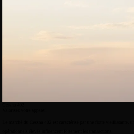
Cessna 402
Valorisez votre appareil
Le marché du Cessna 402 est caractérisé par une flotte vieillissante, 
opérationnels élevés influencent fortement les transactions.