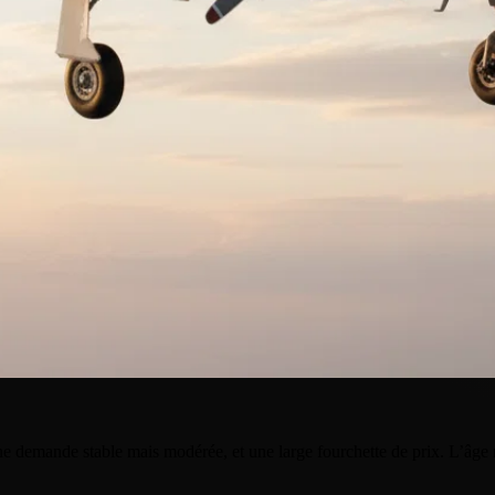
une demande stable mais modérée, et une large fourchette de prix. L’âge 