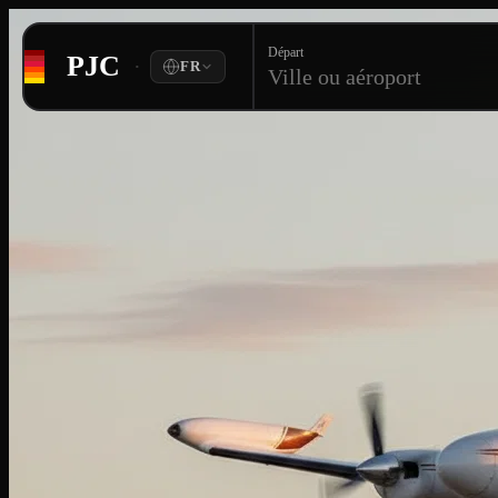
Départ
PJC
·
FR
Ville ou aéroport