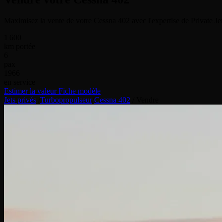
Maximisez la vente de votre Cessna 402 avec l'expertise de Private Jet
1 600
km portée
6
pax
1966
en service
Estimer la valeur
Fiche modèle
Jets privés
/
Turbopropulseur
/
Cessna 402
/
Vendre