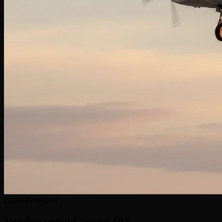
Guide de revente
Vendre votre
Cessna 402