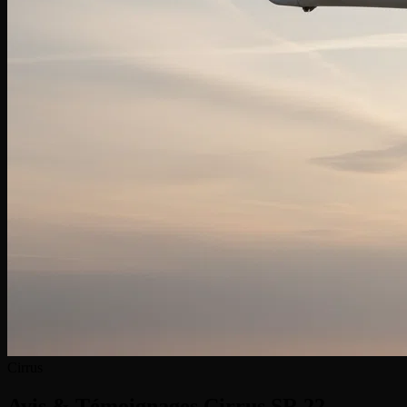
Cirrus
Avis & Témoignages
Cirrus SR 22