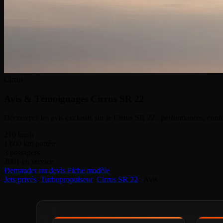
Cirrus
Avis & Témoignages
Cirrus SR 22
Découvrez les avis exclusifs sur le Cirrus SR 22 : performances, confo
210
km/h
1 600
km portée
3
passagers
2001
en service
Demander un devis
Fiche modèle
Jets privés
/
Turbopropulseur
/
Cirrus SR 22
/
Avis