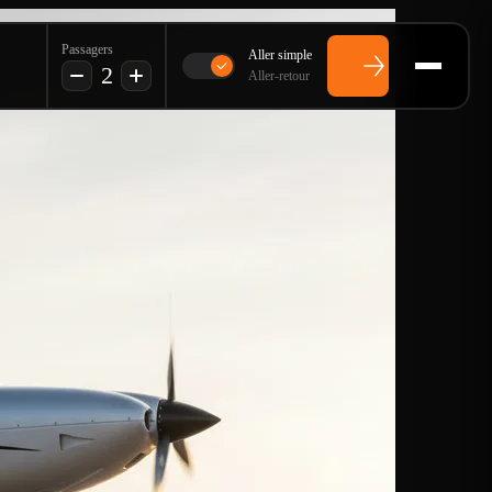
Passagers
Aller simple
2
Aller-retour