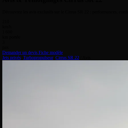
Découvrez les avis exclusifs sur le Cirrus SR 22 : performances, confo
210
km/h
1 600
km portée
3
pax
Demander un devis
Fiche modèle
Jets privés
/
Turbopropulseur
/
Cirrus SR 22
/
Avis