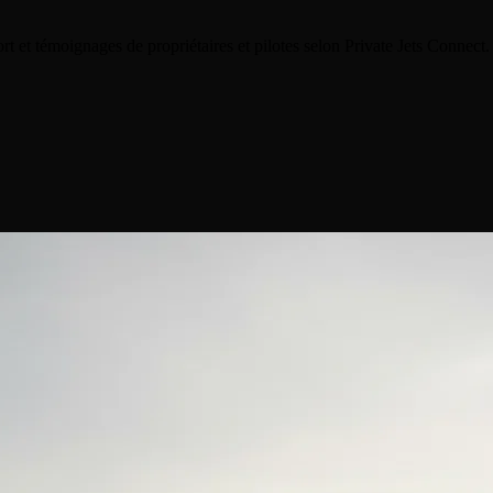
rt et témoignages de propriétaires et pilotes selon Private Jets Connec