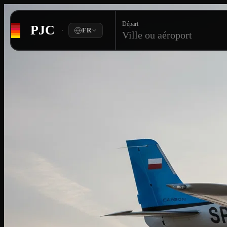
Départ
PJC
·
FR
Ville ou aéroport