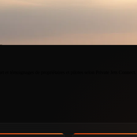
rt et témoignages de propriétaires et pilotes selon Private Jets Connec