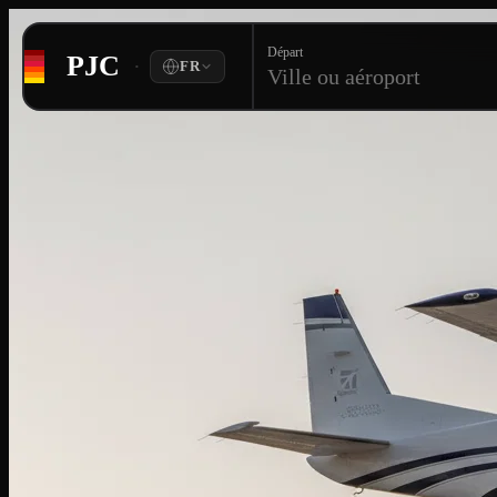
Départ
PJC
·
FR
Ville ou aéroport