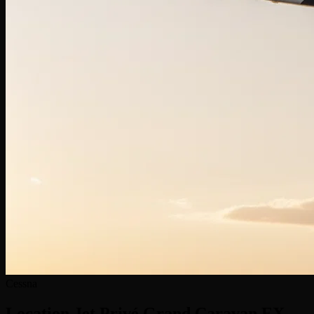
Cessna
Location Jet Privé
Grand Caravan EX