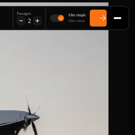
Passagers
Aller simple
2
Aller-retour