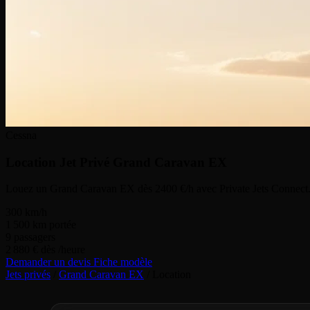
Cessna
Location Jet Privé
Grand Caravan EX
Louez un Grand Caravan EX dès 2400 €/h avec Private Jets Connect.
300
km/h
1 500
km portée
9
passagers
2 880 €
dès /heure
Demander un devis
Fiche modèle
Jets privés
/
Grand Caravan EX
/
Location