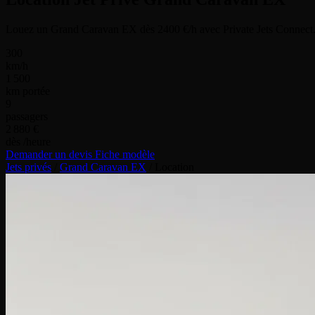
Louez un Grand Caravan EX dès 2400 €/h avec Private Jets Connect.
300
km/h
1 500
km portée
9
passagers
2 880 €
dès /heure
Demander un devis
Fiche modèle
Jets privés
/
Grand Caravan EX
/
Location