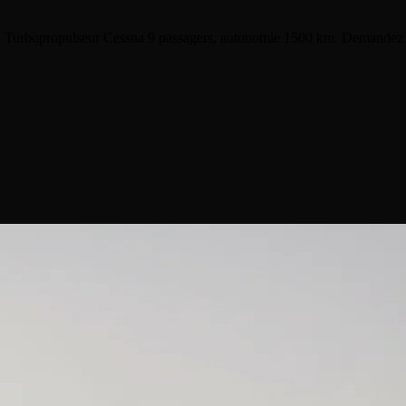
 Turbopropulseur Cessna 9 passagers, autonomie 1500 km. Demandez v