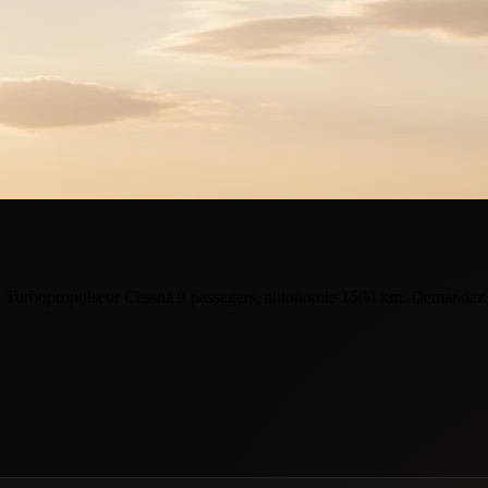
 Turbopropulseur Cessna 9 passagers, autonomie 1500 km. Demandez v