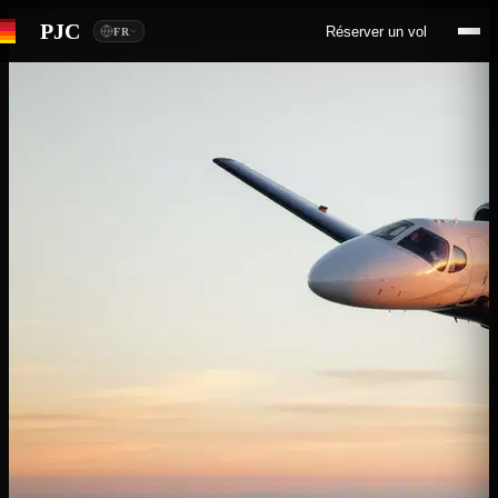
PJC
Réserver un vol
FR