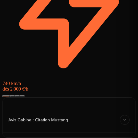
7
d
740 km/h
dès 2 000 €/h
Avis Cabine : Citation Mustang