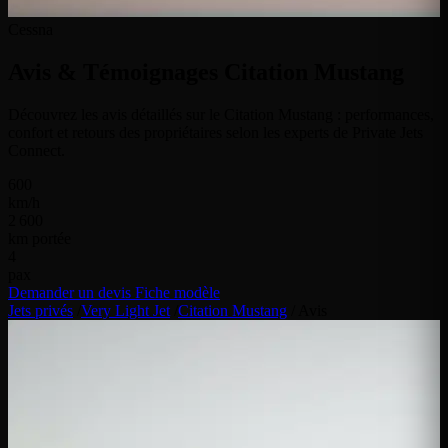
Cessna
Avis & Témoignages
Citation Mustang
Découvrez les avis détaillés sur le Citation Mustang : performances,
confort et retours des propriétaires selon les experts de Private Jets
Connect.
600
km/h
2 600
km portée
4
pax
Demander un devis
Fiche modèle
Jets privés
/
Very Light Jet
/
Citation Mustang
/
Avis