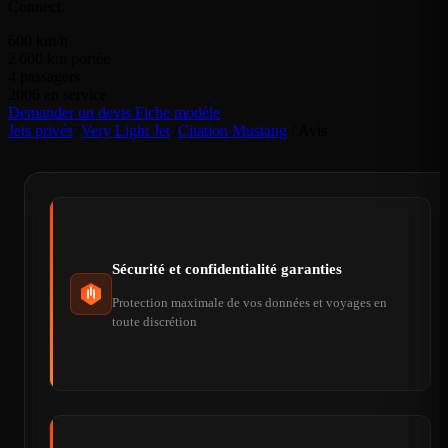
Connect.
600
km/h
2 600
km portée
4
passagers
2006
en service
Demander un devis
Fiche modèle
Jets privés
/
Very Light Jet
/
Citation Mustang
/
Avis
Sécurité et confidentialité garanties
Protection maximale de vos données et voyages en
toute discrétion