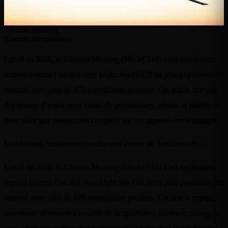
Citation Mustang
Retours d'expérience
Lancé en 2006, le Citation Mustang (Model 510) s’est rapidement
imposé comme l’un des Very Light Jets (VLJ) les plus populaires du
marché, avec plus de 470 exemplaires produits. Cet article compile
des retours d’expérience variés de propriétaires, pilotes et passagers
pour offrir une perspective complète sur cet appareil emblématique.
Le Mustang, initialement vendu neuf autour de 3 millions de…
Lancé en 2006, le Citation Mustang (Model 510) s’est rapidement
imposé comme l’un des Very Light Jets (VLJ) les plus populaires du
marché, avec plus de 470 exemplaires produits. Cet article compile
des retours d’expérience variés de propriétaires, pilotes et passagers