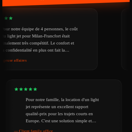
pe de 4 personnes, le coût
Nous avons
r Milan-Francfort était
urgence pou
compétitif. Le confort et
de Londres 
é en plus ont fait la
organisé le
 préparer notre réunion en
heures, une
— Partenaire conci
Pour notre famille, la location d'un light
jet représente un excellent rapport
qualité-prix pour les trajets courts en
Europe. C'est une solution simple et
confortable pour voyager avec des
— Client family office