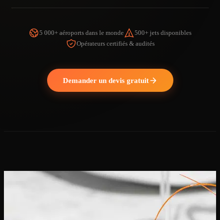
5 000+ aéroports dans le monde
500+ jets disponibles
Opérateurs certifiés & audités
REGARDER LA VIDÉO
Demander un devis gratuit