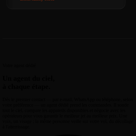
enfants.
Votre agent dédié
Un agent du ciel,
à chaque étape.
Dès le premier contact — par e-mail, WhatsApp ou téléphone, selon
votre préférence — un agent dédié prend les commandes. Il sonde
tout le ciel, compare les appareils disponibles et négocie avec les
opérateurs pour vous garantir le meilleur jet au meilleur prix. Une
voix, un visage : la même personne veille sur votre vol, du décollage
à l'atterrissage.