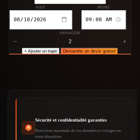
DATE
HEURE
PASSAGERS
−
+
+ Ajouter un trajet
Demander un devis gratuit
Sécurité et confidentialité garanties
Protection maximale de vos données et voyages en
toute discrétion