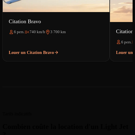
Citation Bravo
Citation
6 pers.
740 km/h
3 700 km
6 pers.
Louer un Citation Bravo
Louer un 
Tarifs indicatifs
Combien coûte la location d'un Light Jet
?