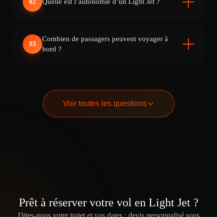
Quelle est l’autonomie d’un Light Jet ?
02
Combien de passagers peuvent voyager à
03
bord ?
Quels services sont inclus dans la location ?
04
Quels avantages par rapport à un avion
05
commercial ?
Est-il possible de personnaliser l’expérience ?
06
Voir toutes les questions
Prêt à réserver votre vol en Light Jet ?
Dites-nous votre trajet et vos dates : devis personnalisé sous