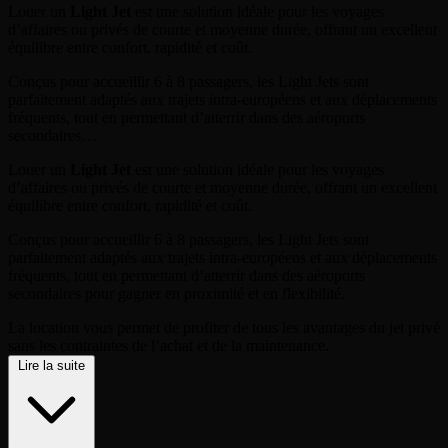
Louer un
Light Jet
est une solution idéale pour les voyages
d’affaires ou privés de courte et moyenne durée, offrant un excellent
équilibre entre confort, rapidité et coût.
Conçus pour accueillir 6 à 8 passagers, les Light Jets sont
parfaitement adaptés aux trajets intra-européens et aux déplacements
fréquents, tout en permettant d’atterrir dans des aéroports
secondaires…
Louer un
Light Jet
est une solution idéale pour les voyages
d’affaires ou privés de courte et moyenne durée, offrant un excellent
équilibre entre confort, rapidité et coût.
Conçus pour accueillir 6 à 8 passagers, les Light Jets sont
parfaitement adaptés aux trajets intra-européens et aux déplacements
fréquents, tout en permettant d’atterrir dans des aéroports
secondaires pour gagner en proximité et en flexibilité.
La location vous permet de profiter de tous les avantages du jet privé
sans les contraintes de l’achat et de la maintenance.
Lire la suite