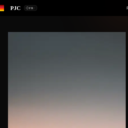
PJC
FR