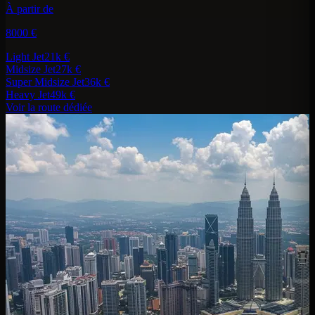
À partir de
8000 €
Light Jet
21k €
Midsize Jet
27k €
Super Midsize Jet
36k €
Heavy Jet
49k €
Voir la route dédiée