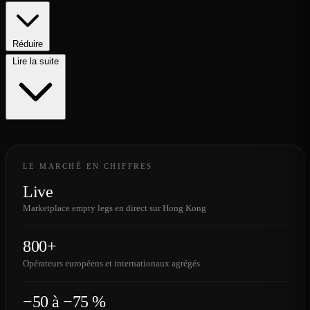
Réduire
Lire la suite
LE MARCHÉ EN CHIFFRES
Live
Marketplace empty legs en direct sur Hong Kong
800+
Opérateurs européens et internationaux agrégés
−50 à −75 %