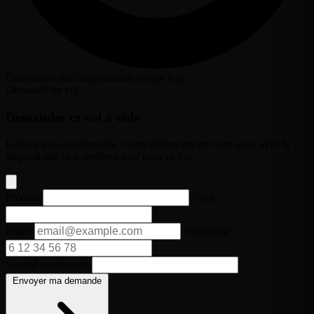
Connexion aux disponibilités empty legs
Demande de vol
Demander ce vol à vide
Laissez vos coordonnées : notre équipe revient vers vous avec la
disponibilité et le meilleur tarif pour ce vol.
Prénom
Nom
Email
Téléphone
Société (optionnel)
Envoyer ma demande