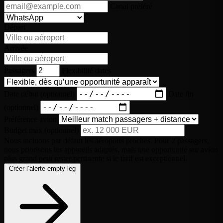
Canal préféré
Départ
Arrivée
Passagers
Flexibilité dates
Date début (optionnel)
Date fin
(optionnel)
Préférence avion
Budget max (optionnel)
Nous incluons par défaut les aéroports proches. Pour 2 passagers,
nous priorisons les appareils adaptés, mais une opportunité sur avion
plus grand peut rester pertinente si le tarif est exceptionnel.
Créer l’alerte empty leg