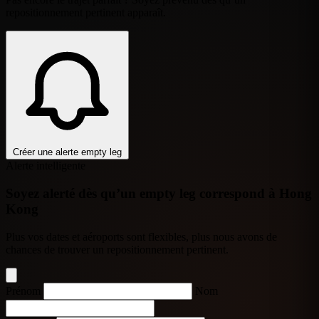
repositionnement pertinent apparaît.
Créer une alerte empty leg
Alerte intelligente
Soyez alerté dès qu’un empty leg correspond à Hong
Kong
Plus vos dates et aéroports sont flexibles, plus nous avons de
chances de trouver un repositionnement pertinent.
Prénom
Nom