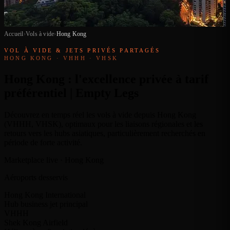
Accueil
›
Vols à vide
›
Hong Kong
VOL À VIDE & JETS PRIVÉS PARTAGÉS
HONG KONG · VHHH · VHSK
Hong Kong : l'excellence privée à tarif
préférentiel | Empty Legs
Découvrez en temps réel les vols à vide depuis Hong Kong
(VHHH, VHSK), optimaux pour les liaisons régionales et les
retours vers les hubs asiatiques, particulièrement recherchés en
période de forte activité.
Marketplace live · Hong Kong
Aéroports desservis
Hong Kong International
Hub business jet principal
VHHH
Shek Kong Airfield