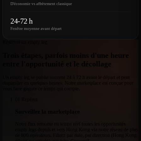
D'économie vs affrètement classique
24-72 h
Fenêtre moyenne avant départ
Réserver un empty leg
Trois étapes, parfois moins d'une heure
entre l'opportunité et le décollage
Un empty leg se publie souvent 24 à 72 h avant le départ et peut
disparaître en quelques heures. Notre marketplace est conçue pour
vous faire gagner ce temps qui compte.
01
Repérez
Surveillez la marketplace
Notre flux remonte en temps réel toutes les opportunités
empty legs depuis et vers Hong Kong via notre réseau de plus
de 800 opérateurs. Filtrez par date, par direction (Hong Kong
départ ou arrivée), par type d'appareil.