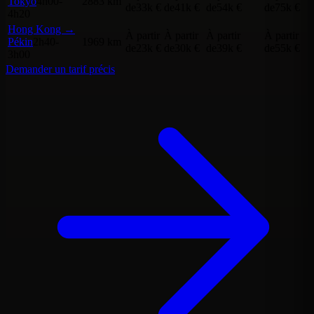
Tokyo
4h00-
2883 km
de
33k €
de
41k €
de
54k €
de
75k €
4h20
Hong Kong →
À partir
À partir
À partir
À partir
Pékin
2h40-
1969 km
de
23k €
de
30k €
de
39k €
de
55k €
3h00
Demander un tarif précis