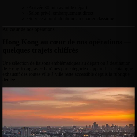
·
Arrivée 30 min avant le départ
·
Salon privé, embarquement direct
·
Service à bord identique au charter classique
Au cœur de nos opérations
Hong Kong au cœur de nos opérations —
quelques trajets chiffrés
Une sélection de liaisons emblématiques au départ ou à destination
de Hong Kong, avec barèmes par catégorie d'appareil. Le catalogue
exhaustif des routes ville-à-ville reste accessible depuis la rubrique
dédiée.