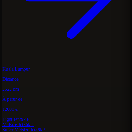
Kuala Lumpur
Distance
2522 km
À partir de
12000 €
Light Jet
29k €
Midsize Jet
36k €
Super Midsize Jet
48k €