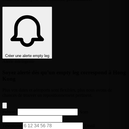
Créer une alerte empty leg
Alerte intelligente
Soyez alerté dès qu’un empty leg correspond à Hong
Kong
Plus vos dates et aéroports sont flexibles, plus nous avons de
chances de trouver un repositionnement pertinent.
Prénom
Nom
Téléphone
Email