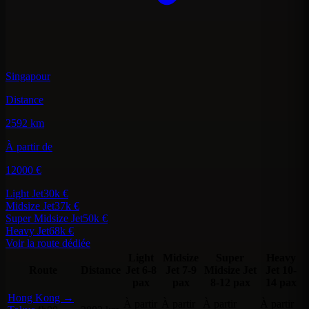
Singapour
Distance
2592 km
À partir de
12000 €
Light Jet
30k €
Midsize Jet
37k €
Super Midsize Jet
50k €
Heavy Jet
68k €
Voir la route dédiée
Light
Midsize
Super
Heavy
Route
Distance
Jet
6-8
Jet
7-9
Midsize Jet
Jet
10-
pax
pax
8-12 pax
14 pax
Hong Kong →
À partir
À partir
À partir
À partir