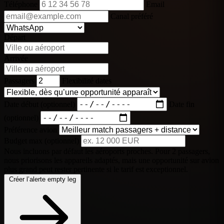
Téléphone
Email
Canal préféré
Départ
Arrivée
Passagers
Flexibilité dates
Date début (optionnel)
Date fin
(optionnel)
Préférence avion
Budget max (optionnel)
Nous incluons par défaut les aéroports proches. Pour 2 passagers,
nous priorisons les appareils adaptés, mais une opportunité sur avion
plus grand peut rester pertinente si le tarif est exceptionnel.
Créer l’alerte empty leg