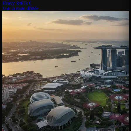
Heavy Jet
67k €
Voir la route dédiée