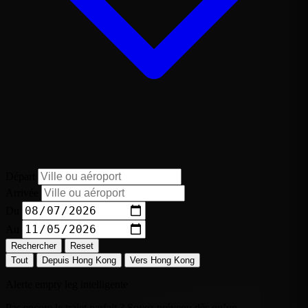
Départ
Arrivée
Du
Au
Rechercher
Reset
Tout
Depuis Hong Kong
Vers Hong Kong
Alerte empty leg intelligente
Pas encore le trajet parfait ? Soyez prévenu dès qu’un