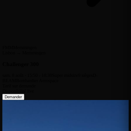
FMM
Memmingen
Lisbon → Memmingen
Challenger 300
sam. 8 août · 15:50 - 18:30
Super midsize
9 sièges
D-
BEAM
Bombardier Aerospace
Tarif sur demande
Disponibilité live
Demander