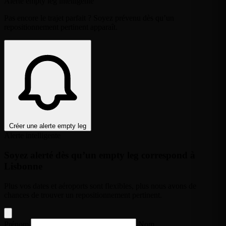
Alerte empty leg intelligente
Pas encore le trajet parfait ? Soyez prévenu dès qu’un
repositionnement pertinent apparaît.
Créer une alerte empty leg
Alerte intelligente
Soyez alerté dès qu’un empty leg correspond à
Lisbonne
Plus vos dates et aéroports sont flexibles, plus nous avons de
chances de trouver un repositionnement pertinent.
Prénom
Nom