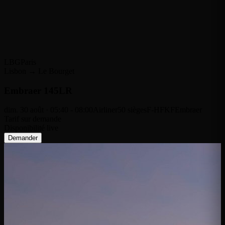
LBG
Paris
Lisbon → Le Bourget
Embraer 145LR
dim. 30 août · 05:40 - 08:00
Airliner
50 sièges
F-HFKF
Embraer
Tarif sur demande
Disponibilité live
Demander