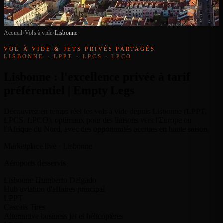
Accueil
›
Vols à vide
›
Lisbonne
VOL À VIDE & JETS PRIVÉS PARTAGÉS
LISBONNE · LPPT · LPCS · LPCO
Lisbonne : l'excellence privée à tarif
préférentiel | Empty Legs
Découvrez en temps réel les vols à vide depuis Lisbonne (LPPT,
LPCS, LPCO), optimaux pour des liaisons vers l'Europe ou
l'Afrique du Nord, avec des opportunités accrues en haute saison.
Marketplace live · Lisbonne
Aéroports desservis
Lisbonne Humberto Delgado
Hub aviation d'affaires principal
LPPT
Cascais Tires
Alternative business jet et hélicoptères