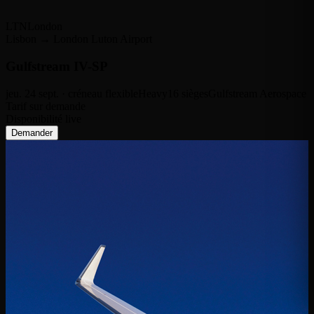
LTN
London
Lisbon → London Luton Airport
Gulfstream IV-SP
jeu. 24 sept. · créneau flexible
Heavy
16 sièges
Gulfstream Aerospace
Tarif sur demande
Disponibilité live
Demander