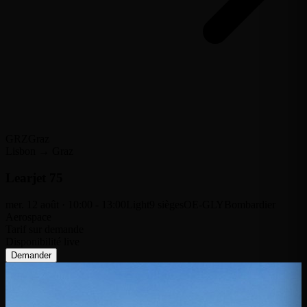
GRZ
Graz
Lisbon → Graz
Learjet 75
mer. 12 août · 10:00 - 13:00
Light
9 sièges
OE-GLY
Bombardier
Aerospace
Tarif sur demande
Disponibilité live
Demander