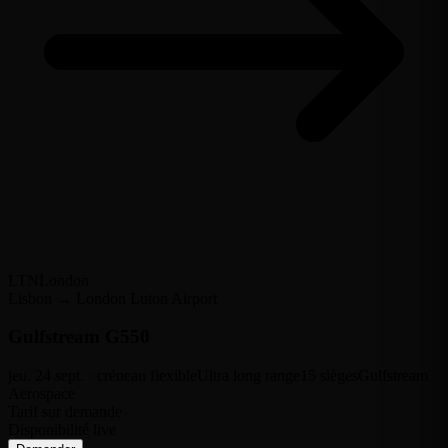
LTN
London
Lisbon → London Luton Airport
Gulfstream G550
jeu. 24 sept. · créneau flexible
Ultra long range
15 sièges
Gulfstream
Aerospace
Tarif sur demande
Disponibilité live