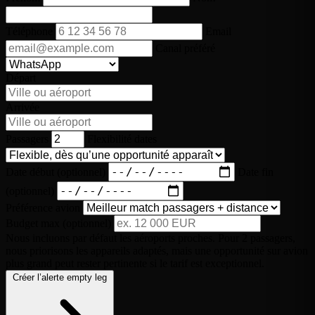
Téléphone
Email
Canal préféré
Départ
Arrivée
Passagers
Flexibilité dates
Date début (optionnel)
Date fin
(optionnel)
Préférence avion
Budget max (optionnel)
Nous incluons par défaut les aéroports proches. Pour 2 passagers,
nous priorisons les appareils adaptés, mais une opportunité sur avion
plus grand peut rester pertinente si le tarif est exceptionnel.
Créer l’alerte empty leg