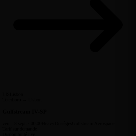
LIS
Lisbon
Teterboro → Lisbon
Gulfstream IV-SP
ven. 18 sept. · 00:00
Heavy
16 sièges
Gulfstream Aerospace
Tarif sur demande
Disponibilité live